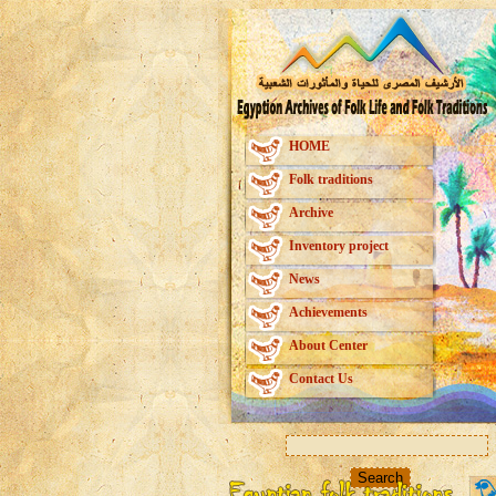
HOME
Folk traditions
Archive
Inventory project
News
Achievements
About Center
Contact Us