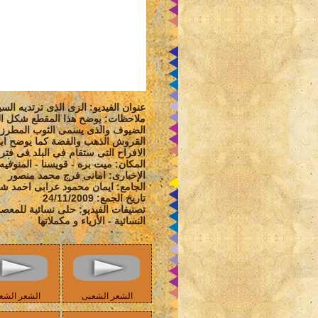
عنوان الفيديو: الزى الذى ترتديه ال
ملاحظات: يوضح هذا المقطع شكل الز
الضيوف والذى يسمى الثوب المطرز ب
القروش الذهب والفضة كما يوضح ايض
الافراح التى ستقام فى البلد فى فت
المكان: ميت بره - قويسنا - المنوفيه
الإخبارى: امانى فرج محمد منصور
الجامع: ايمان محمود عرابى احمد ش
تاريخ الجمع: 24/11/2009
تصنيفات الفيديو: حلى نسائية للمعصم 
النسائية - الأزياء و مكملاتها
الشعر الشعبى
الشعر الشع