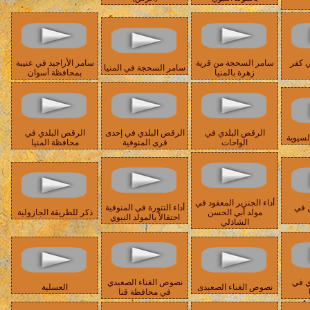
ي كفر
سامر السحجة من قرية
سامر الأراجيد في عنيبة
سامر السحجة في المنيا
زهرة بالمنيا
بمحافظة أسوان
الرقص البلدي في
الرقص البلدي في إحدى
الرقص البلدي في
لسيوية
الواحات
قرى المنوفية
محافظة المنيا
أداء الجنزير المعقود في
 في
أداء التنورة في المنوفية
مولد أبي الحسن
ذكر للطريقة الجازولية
احتفالاً بالمولد النبوي
الشاذلي
ي في
نصوص الغناء الصعيدي
نصوص الغناء الصعيدى
العسلية
في محافظة قنا