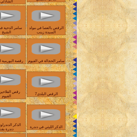
الشاذلي
الرقص بالعصا في مولد
سامر الدحية ف
السيدة زينب
الشيخ
سامر الحجالة في الفيوم
رقصة البورمية ا
رقص الفلاحين
الرقص البلدى7
الفيوم
الذكر الدندراو
الذكر الليثي في دندرة
دندرة بقنا