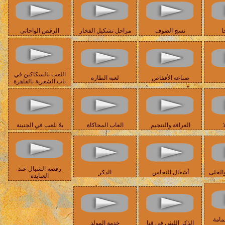
ا
نسج الصوف
مراحل تشكيل الفخار
الرقص الواحاتي
اللعب بالسكاكين في
صناعة الأقفاص
لعبة الطارة
باب الشعرية بالقاهرة
ا
العرافة والتنجيم
العاب المحاكاة
يلا نلعب في الجنينة
رقصة الشبال عند
الحلى
أشغال النحاس
الذكر
العبابدة
مامة
الذكر الليثي في قنا
خدمة المولد