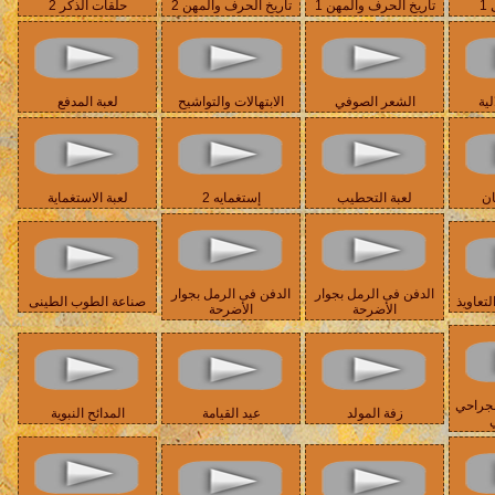
1
تاريخ الحرف والمهن 1
تاريخ الحرف والمهن 2
حلقات الذكر 2
لية
الشعر الصوفي
الابتهالات والتواشيح
لعبة المدفع
ان
لعبة التحطيب
إستغمايه 2
لعبة الاستغماية
الدفن فى الرمل بجوار
الدفن فى الرمل بجوار
تعاويذ
صناعة الطوب الطينى
الأضرحة
الأضرحة
لجراحي
زفة المولد
عيد القيامة
المدائح النبوية
ي