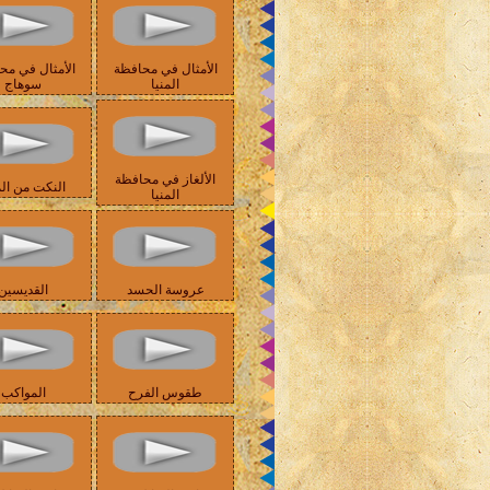
الأمثال في محافظة
الأمثال في مح
المنيا
سوهاج
الألغاز في محافظة
النكت من الم
المنيا
عروسة الحسد
القديسين
طقوس الفرح
المواكب