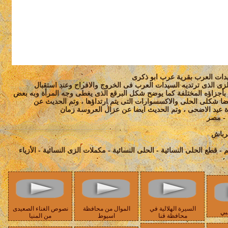
سيدات العرب بقرية عرب ابو ذكرى
ى الذى ترتديه السيدات العرب فى الخروج والافراح وعند استقبال
أجزاؤه المختلفة كما يوضح شكل البرقع الذى يغطى وجه المرأة وبه بعض
ا شكلى الحلى والاكسسوارات التى يتم ارتداؤها ، وتم الحديث عن
رة عيد الاضحى ، وتم الحديث ايضا عن عزال العروسة زمان
 - مصر
رباش
- قطع الحلى النسائية - الحلى النسائية - مكملات الزى النسائية - الأزياء
السيرة الهلالية في
الموال من محافظة
نصوص الغناء الصعيدى
بي
محافظة قنا
اسيوط
من المنيا