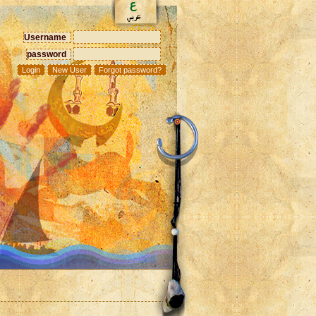
Username
password