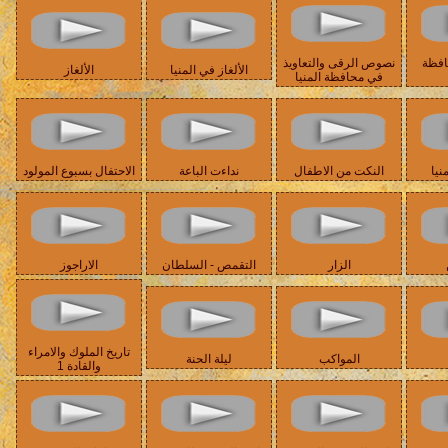
افظة
نصوص الرقى والتعاويذ
الألغاز في المنيا
الألغاز
في محافظة المنيا
نيا
النكت من الاطفال
نداءت الباعة
الاحتفال بسبوع المولود
الزار
التقمص - السلطان
الاراجوز
تاريخ الملوك والامراء
المواكب
ليلة الحنة
والقادة 1