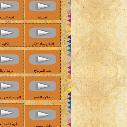
العسلية
لعبة السيج
العلاج بماء الآبار
الكليم
لعبة المرماح
بريللا بريلل
الحلاوة الشعر
التوب المطرز و
طريقة لف الع
جلباب بسفره