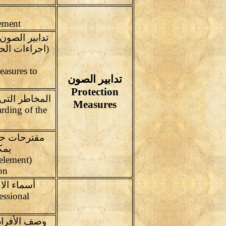
Present Condition of the Element
تدابير الصون
(اجراءات الح
easures to
تدابير الصون
Protection
المخاطر التى ت
Measures
arding of the
مقترحات حو
يمك
 element
on
أسماء الا
essional
وصف الأفراد