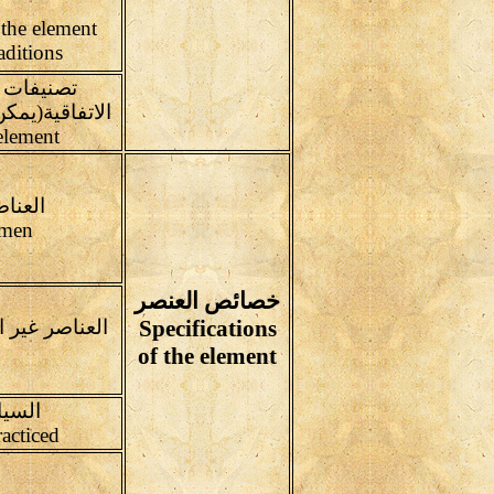
the element
aditions
تصنيفات ا
الاتفاقية(يم
element
العناص
Material Aspects of the elemen
خصائص العنصر
Specifications
of the element
السيا
Situations where element is practiced
of transmission