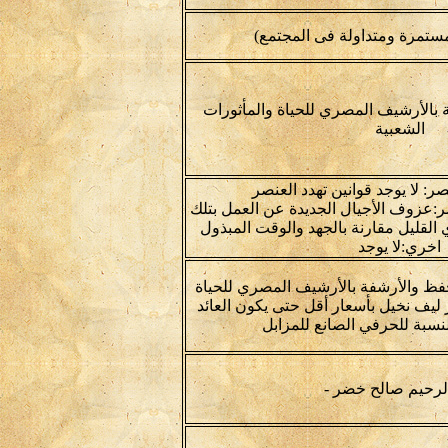
ستمرة ومتداولة فى المجتمع)
 بالأرشيف المصري للحياة والمأثورات
الشعبية
صر: لا يوجد قوانين تهدد العنصر
:عزوف الأجيال الجديدة عن العمل بتلك
دي القليل مقارنة بالجهد والوقت المبذول
اخري:لا يوجد
حفظ والأرشفة بالأرشيف المصري للحياة
ر ليف نخيل بأسعار أقل حتى يكون العائد
لنسبة للحرفي الصانع للمزابل
لرحيم صالح خضر -