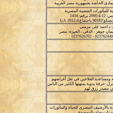
المادى الخاصة بجمهورية مصر العربية
ة للمأثورات الشعبية المصرية
رقم: 1434
اع:4.GA-2012
: د.احمد على مرسى
 ومساعدة الفلاحين في نقل أغراضهم
نزل. حرفة يدوية يمتهنها الكثير من الناس
 مصدر رزق لهم
دة بالأرشيف المصرى للحياة والمأثورات
ة ذات صلة بالموضوع