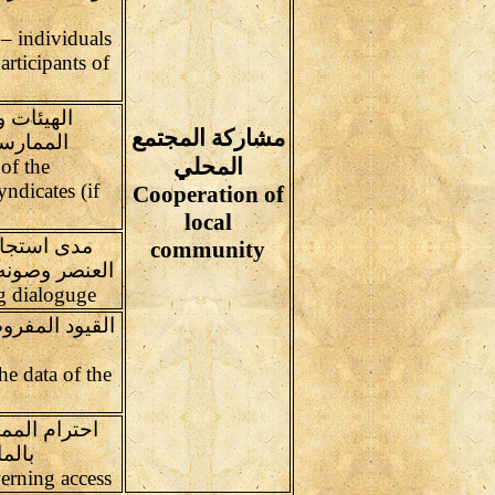
 – individuals
articipants of
الهيئات 
مشاركة المجتمع
الممارسي
المحلي
 of the
yndicates (if
Cooperation of
local
مدى استجاب
community
g dialoguge
القيود المفرو
the data of the
احترام المم
بالم
Respect for customary practices governing access