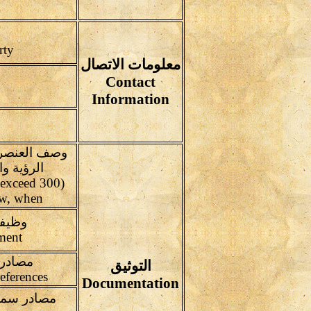
Concerned specialized party
معلومات الاتصال
Contact
Information
الرؤية و
o exceed 300
ow, when
وظيفة
Present function of the element
مصادر 
التوثيق
Written sources from books & references
Documentation
مصادر سمعية