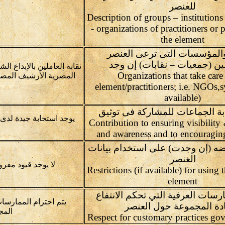
للعنصر
Description of groups – institutions
- organizations of practitioners or p
the element
والمؤسسات التى ترعى العنصر
ن (جمعيات – نقابات) إن وجد
نقابة العاملين بالإبداع ا
Organizations that take care
المصرية الأرشيف المصرى
element/practitioners; i.e. NGOs,s
available)
ة الجماعات للمشاركة فى توثيق
يوجد استجابة جيدة لدى
العنصر وصونه Contribution to ensuring visibility
and awareness and to encouragin
ضه (إن وجدت) على استخدام بيانات
العنصر
لا يوجد قيود مفر
Restrictions (if available) for using 
element
ارسات العرفية التي تحكم الانتفاع
يتم احترام الممارسات 
ادة المجموعة حول العنصر
المج