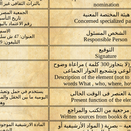
بالتراث الثقافى غير 
nomination
الجمعية المصري
هيئة المختصة المعنية
تاريخ التأسيس: 12-4-2000 ب
رقم الاعتماد باليونسكو:90182 باجتم
الاسم
الشخص المسئول
العنوان: 47 ش سليمان جوهر - الدقي - الجيزة- مصر
Responsible Person
التليفون: 0237624409 - 0237626702
التوقيع
Signature
وصف العنصر(لا يتجاوز300 كلمة ) مراعاة وضوح
الوعي وتشجيع الحوار الجماعى
(Description of the element (not t
words What , who, where, h
يستخدم في حمل وتعبئة
 العنصر فى الوقت الحالى
اليومية ما بين الحقل والم
وهي
مرجعية من الكتب والمراجع
المادة الارشيفية الموجو
 – بصرية ( المواد الأرشيفية أو
الشعبي