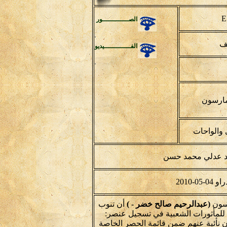
E
الصـــــــــــــور
يف
الفـــــــــــــيديو
مارسون
 والواحات
 عدلي محمد حسن
او 04-05-2010
رسون
(عبدالرحيم صالح خضر - )
أن تنوب
 للمأثورات الشعبية في تسجيل عنصر:
 نأئبة عنهم ضمن قائمة الحصر الخاصة