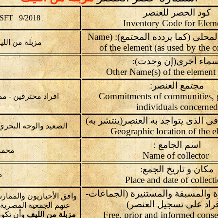
كود الحصر للعنصر
SFT 9/2018
اسم العنصر المحلى (كما يردده المجتمع): (Name
مزبلة من الل
of the element (as used by the
سماء أخرى(إن وجدت):
مجتمع العنصر:
Commitments of communities, 
افراد محترفين - م
individuals concerned
فى الذى يتواجد به العنصر(ينتشر به)
الصعيد والوجه البحري
اسم الجامع :
محمد
Name of collector
مكان و تاريخ الجمع:
در
ة والمسبقة والمستنيرة (الجماعات-
وافق الأخباريون والمما
فراد على تسجيل العنصر)
عنهم الجمعية المصرية
Free, prior and informed conse
مزبلة من الليف
وأن تكون