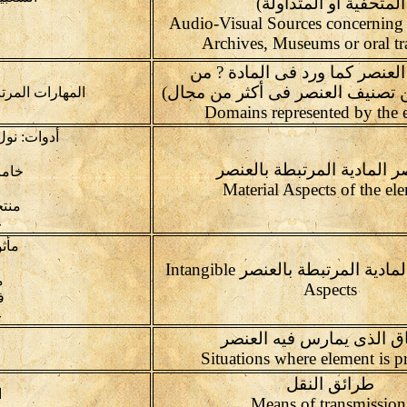
المتحفية أو المتداولة)
Audio-Visual Sources concerning 
Archives, Museums or oral tr
لعنصر كما ورد فى المادة ? من
كن تصنيف العنصر فى أكثر من مجال)
المهارات المرت
Domains represented by the 
أدوات: نول
ر المادية المرتبطة بالعنصر
خاما
منتج
غ
مأثو
العناصر غير المادية المرتبطة بالعنصر Intangible
م
Aspects
ف
غ
ق الذى يمارس فيه العنصر
طرائق النقل
ا
Means 