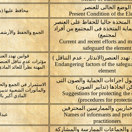
الوضع الحالى للعنصر
محافظ عليها (م
 المتخذة حاليا للحفاظ على العنصر
ماية المتخذة فى المجتمع من أفراد
الجمع والحفظ والأرشفة
لمجتمع)
Current and recent efforts and m
safeguard the element
قوانين تهدد العن
هدد العنصر(الاندثار - عدم التناقل )
مؤثرات عدم تناقل العنصر
Endangering factors of the safegu
المهنة نظراً للعائد الما
element
ل اجراءات الحماية والصون التى
الاستمرار في الجمع وال
ن اتخاذها (تدابير الصون)
والمأثورات الشعبية تدبي
(Suggestions for protecting the
المادي أكبر با
(procedures for protecti
خباريين والممارسين المحترفين
Names of informants and prof
عبدا
practitioners
 والجماعات الممارسة والمشاركة