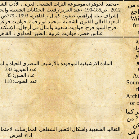
 من
2012 . ص185-190. -عبد العزيز رفعت. الحكايات الش
اجع
إشراف نب
Wri
fr
-عباس خضر. حواديت عربية : الطير الخداوى .- القاهرة : دار ال
 –
اد
و
و
المادة الارشيفية الموجودة بالأرشيف المصرى للحياة وال
عدد الفيديو: 333
Au
عدد الصور: 35
عدد الصوت: 118
Sour
t
Arch
or o
ر كما
? من
كن
التقاليد الشفهية واشكال التعبير الشفاهي-الممارسات الاجتما
 فى
اداء العرض
ل)