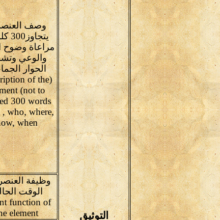
وصف العنصر(
يتجاوز0
مراعاة وضوح ا
والوعي وتشج
الحوار الجم
ription of the
ment (not to
ed 300 words
 , who, where,
how, when
وظيفة العنصر
الوقت الحا
nt function of
he element
التوثيق