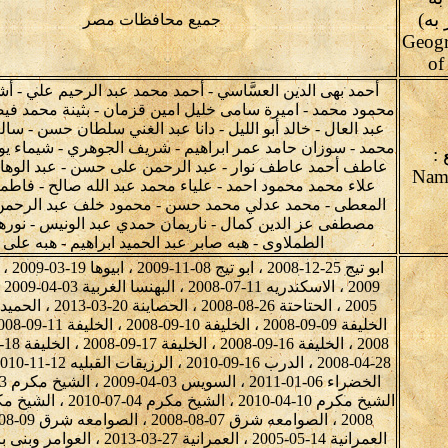
به)
جميع محافظات مصر
Geogr
of
أحمد بهى الدين العسَّاسي - أحمد محمد عبد الرحيم علي -
محمود محمد - اميرة سامى خليل امين قزمان - بثينة محمد ف
عبد العال - خالد أبو الليل - دانا عبد الغني سلطان حسن - س
محمد - سوزان حامد عمر ابراهيم - شريف الجوهري - شيماء يو
:
عاطف أحمد عاطف نوار - عبد الرحمن على حسن - عبد الوهاب 
علاء محمد محمود احمد - علياء محمد عبد الله صالح - فاطم
المعطى - محمد عدلي محمد حسن - محمود خلف عبد الرحمن
مصطفى عز الدين كمال - ناريمان حمدي عبد الونيس - نوره
الطملاوى - هبه صابر عبد الحميد ابراهيم - هبه على