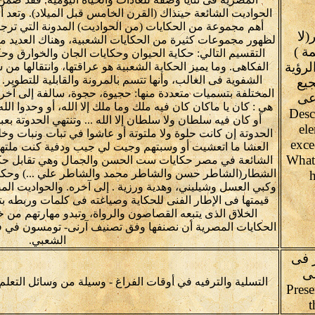
الحواديت الشائعة حينذاك (القرن الخامس قبل الميلاد). وتعد ألف 
أهم مجموعة من الحكايات (من الحواديت) المدونة التي ترجم
لا
لظهور مجموعات كثيرة من الحكايات الشعبية، وهناك العديد من
30 كلمة )
التقسيم التالي: حكاية الحيوان وحكايات الجان والخوارق وحك
لرؤية
الفكاهى. وما يميز الحكاية الشعبية هو عراقتها، وانتقالها 
الشفوية فى الغالب، وأنها تتسم بالمرونة والقابلية للتطو
يع
المختلفة بتسميات متعددة منها: حجيوة، حجوة، سالفة إلى آخره.
اعى
هي : كان يا ماكان كان فيه ملك وما ملك إلا الله، أو وحدوا الل
(Desc
أو كان فيه سلطان ولا سلطان إلا الله ... وتنتهي الحدوتة بعب
ele
الحدوتة إن كانت حلوة ولا ملتوتة أو عاشوا في تبات ونبات و
exce
العشا ما اتعشيت أو وسبتهم وجيت لي جيب ودفية كنت ملته
What
الشائعة في مصر حكايات ست الحسن والجمال وهي تقابل حكاية
الشطار(الشاطر حسن والشاطر محمد والشاطر علي ...) وحكا
وكبي العسل وشيليني، وهدية ورزية . إلى آخره. والحواديت الم
قيمتها فى الإطار الفنى للحكاية وصياغته فى كلمات وربطه بت
الخلاق الذى يتبعه القصاصون والرواة، وتبدو مهارتهم من خ
الحكايات المصرية أن نصنفها وفق تصنيف آرنى- تومسون في
الشعبي.
 فى
لى
التسلية والترفيه في أوقات الفراغ - وسيلة من وسائل التعلم
Prese
t