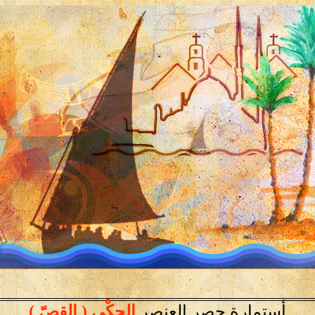
أستمارة حصر العنصر
الحكْي ( القصّ )