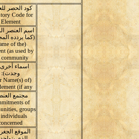
كود الحصر لل
tory Code for
Element
اسم العنصر ال
(كما يردده المج
ame of the
nt (as used by
e community
اسماء أخرى(
وجدت):
er Name(s) of
element (if any
مجتمع العنص
mitments of
nities, groups
 individuals
concerned
الموقع الجغر
الذى يتواجد 