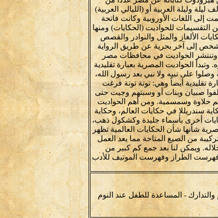
ليلة وليلة العربية أو (الليالي العربية)
ت إلى اللغات الأوروبية وكانت فاتحة
 التقسيمات للحواديت (الحكايات) ومنها
ايات الألغاز والمثل والنوادر والقصص
من شخص إلى آخر بحرية عن طريق الرواية
ير. وتنتشر الحواديت في محافظات مصر
 وتبدأ الحواديت المصرية بعبارة تقليدية
ه وصلوا على نبيه ولا نبي بعد رسول الله،
ارة تقليدية أيضاً وهي: توتة توتة فرغت
خلفوا صبيان وبنات أو وسبتهم وجيت حتى
م حلاوة وسمسمية. ومن أهم الحواديت
 سندريللا في حكايات العالم، وحكاية
يات أخرى بأسماء جليدة وكشكول ذهب،
صرية شأنها شأن الحكايات العالمية تظهر
ركيبة من الصيغ المتاحة مما يعد العمل
لاله. ويمكن لنا بعد جمع كم كبير من
 فهرست الطراز وفهرست الموتيف للأدب
 والتدارك - المساعدة للطفل عند النوم