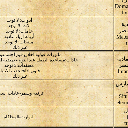
Domai
by
أدوات: لا توجد
دية
آلات: لا توجد
نصر
خامات: لا توجد
Mater
أزياء: ازياء عادية
منتجات: لا توجد
غير ذلك:
مأثورات قولية:اخلاق قيم اجتماعية
مادية
عادات:مساعدة الطفل عند النوم - تمضية اوق
نصر
معتقدات:لا توجد
Inta
فنون آداء:لجذب الانتباه
غير ذلك:
مارس
ترفيه وسمر-عادات أسر
Situ
eleme
ل
التوارث-المحاكاة
t