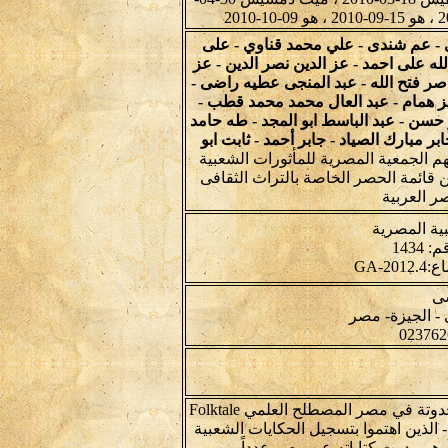
 عم شندى - علي محمد قناوي - على
ه على احمد - عز الدين نصر الدين - عز
ناصر فتح الله - عبد المنجى عطيه راضى -
زيز همام - عبد العال محمد محمد قطب -
سن - عبد الباسط ابو المجد - طه حامد
مبارك الصياد - جابر أحمد - ثابت ابو
م الجمعية المصرية للمأثورات الشعبية
 قائمة الحصر الخاصة بالتراث الثقافى
ر العربية
ية المصرية
سى
الحدوتة تطلق على نوع من أنواع التقاليد الشفاهية، وترادف الحدوتة في مصر المصطلح العلمي Folktale
الذين اهتموا بتسجيل الحكايات الشعبية
ن هيرودوت كتاباته عن مصر عدداً من