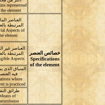
ns represented
 the element
العناصر الما
المرتبطة بالع
ial Aspects of
the elemen
العناصر غير ال
خصائص العنصر
المرتبطة بالع
ngible Aspects
Specifications
of the element
السياق الذى ي
فيه العنصر
ations where
nt is practiced
طرائق النق
Means of
ransmission