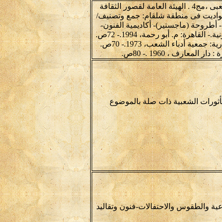
-محمد الجوهرى،موسوعة التراث الشعبى العربى، الأدب الشعبى ،مج4 . الهيئة العامة لقصور الثقافة
عبية والحواديت فى منطقة شلقام: جمع وتصنيف/
يلة إبراهيم، صفوت كمال.- القاهرة، 1993.- 779ص.- أطروحة (ماجستير)- أكاديمية الفنون-
المعهد العالي للفنون الشعبية. -محمد أبو رحمة. حواديت فرعونية.- القاهرة: م. أبو رحمة، 1994.- 72ص.
-فرج السيد فرج. حواديت شعبية وأمثال فى أزجال.- الإسكندرية: جمعية أدباء الشعب، 1973.- 70ص.
معارف ، 1960 .- 80ص.
مأثورات الشعبية ذات صلة بالموضوع
عية والطقوس والاحتفالات-فنون وتقاليد