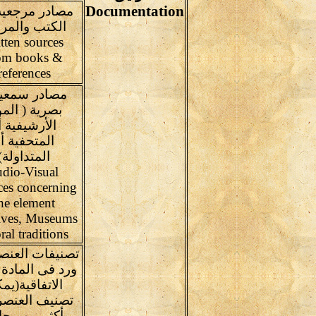
Documentation
مصادر مرجعية
الكتب والمر
tten sources
om books &
references
مصادر سمعية
بصرية ( المو
الأرشيفية أ
المتحفية أ
المتداولة)
dio-Visual
ces concerning
he element
ives, Museums
ral traditions
تصنيفات العنص
ورد فى المادة 
الاتفاقية(يم
تصنيف العنصر
أكثر من مجا