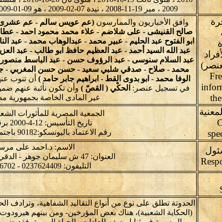
2009 ، مير 19-11-2008 ، نيدة 07-02-2009 ، هو 09-01-2009 ، هو 15-09-2010 ، هو 09-10-2010
رة
وافق الأخباريون والممارسون
(عم عويس سالم - عم عشرى -
صالح القنيشى - على شلاضم - علاء محمد محمود احمد - عطالل
ابو الفتوح عبد الحليم - عبير محمد - عبدالوهاب محمد - عبد ال
ة
عبد الله السيد أحمد - عبد العظيم حافظ ابو طالب - عبد الع
فراد
عبد السلام سنوسى - عبد الرؤوف حسن - عبد الباسط منصور ح
نصر)
محمد - صلاح - صدقي شلبي سعيد - حسن حسن المغربي - جابر 
Fre
الوفا محمد - ابو بدوى القط - ابراهيم جابر حامد )
أن تنوب عنه
infor
في تسجيل عنصر:
الحكْي ( القصّ )
وأن تكون نأئبة عنهم ضمن
th
غير المادى الخاصة بجمهورية مص
معنية
الجمعية المصرية للمأثورات الشعب
C
تاريخ التأسيس: 12-4-2000 برقم: 1434
رقم الاعتماد باليونسكو:90182 باجتماع:4.GA-2012
spe
الاسم: د.احمد على مر
ئول
العنوان: 47 ش سليمان جوهر - الدقي - الجيزة- مصر
التليفون: 0237624409 - 0237626702
(الحكاية الشعبية)، هناك بعض المؤرخين- ومن بينهم هيرودوت- 
المصرية فى ثنايا وصفه للعادات والحياة اليومية. فقد ضم