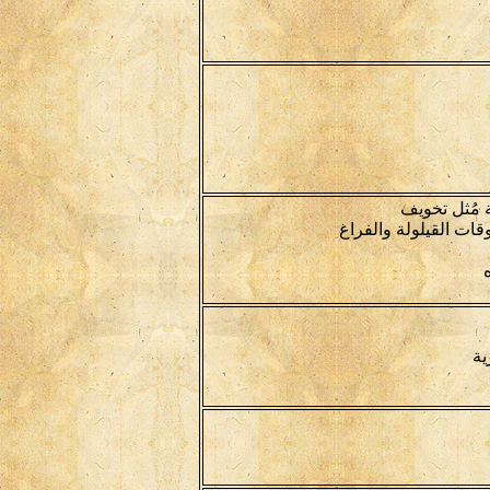
 مُثل تخويف
ات القيلولة والفراغ
ية