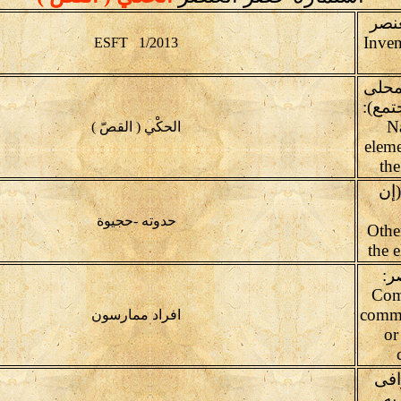
عنصر
Inven
ESFT 1/2013
محلى
تمع):
(N
الحكْي ( القصّ )
eleme
th
إن
حدوته -حجيوة
(Oth
the 
ر:
Com
commu
افراد ممارسون
or
افى
به