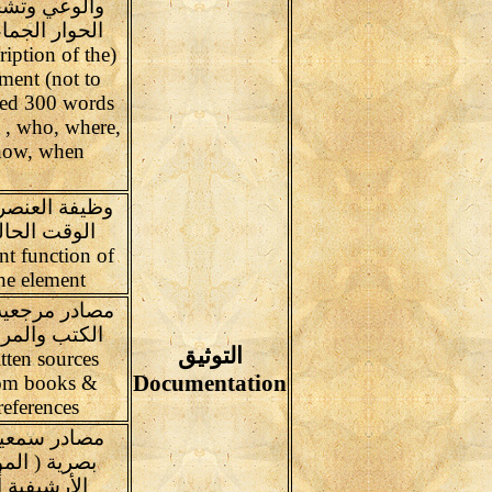
والوعي وتشج
الحوار الجم
ription of the
ment (not to
ed 300 words
 , who, where,
how, when
وظيفة العنصر
الوقت الحا
nt function of
he element
مصادر مرجعية
الكتب والمر
التوثيق
tten sources
Documentation
om books &
references
مصادر سمعية
بصرية ( المو
الأرشيفية أ