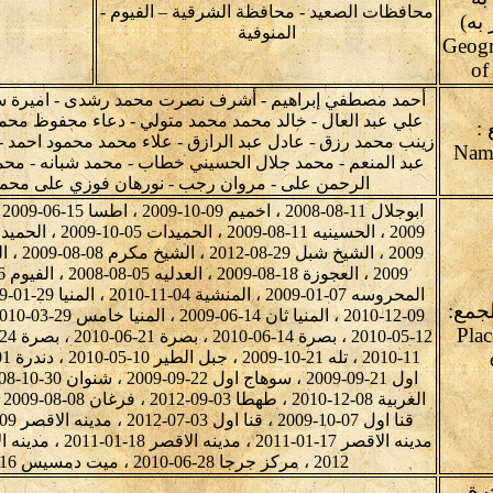
محافظات الصعيد - محافظة الشرقية – الفيوم -
به)
المنوفية
Geogr
of
أحمد مصطفي إبراهيم - أشرف نصرت محمد رشدى - اميرة 
علي عبد العال - خالد محمد محمد متولي - دعاء محفوظ محم
:
زينب محمد رزق - عادل عبد الرازق - علاء محمد محمود احمد - 
عبد المنعم - محمد جلال الحسيني خطاب - محمد شبانه - م
الرحمن على - مروان رجب - نورهان فوزي على محمد -
لجمع:
Plac
2012 ، مركز جرجا 28-06-2010 ، ميت دمسيس 16-10-2009 ، نقادة 04-01-2009
رة