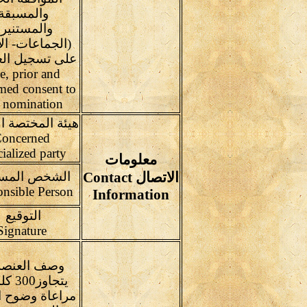
والمسبقة
والمستنير
(الجماعات- الأ
على تسجيل الع
e, prior and
med consent to
e nomination
هيئة المختصة ال
oncerned
cialized party
معلومات
الاتصال Contact
الشخص المس
Responsible Person
Information
التوقيع
Signature
وصف العنصر(
يتجاوز0
مراعاة وضوح ا