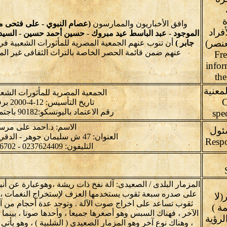
ة
وافق الأخباريون والممارسون
(عصام النبوي - على فتحى م
فراد
الموجود - عبد الباسط عيد مبروك - حسين أحمد حسين - السيد ع
نصر)
جابر )
أن تنوب عنهم الجمعية المصرية للمأثورات الشعبية 
عنهم ضمن قائمة الحصر الخاصة بالتراث الثقافى غير الم
Fre
infor
th
معنية
الجمعية المصرية للمأثورات الشعب
C
تاريخ التأسيس: 12-4-2000 برقم: 1434
رقم الاعتماد باليونسكو:90182 باجتماع:4.GA-2012
spe
الاسم: د.احمد على مر
ئول
العنوان: 47 ش سليمان جوهر - الدقي - الجيزة- مصر
التليفون: 0237624409 - 0237626702
المزمار البلدى / الصعيدى: آلة نفخ ذات ريشة ،وهوعبارة عن
على صدره سبعة ثقوب يستخدمها العزف لإستخراج النغمات ،
لا
ثقوب تساعد على اخراج صوت الآلة . وتوجد عدة أحجام من آل
30 كلمة )
الآخر ، فهناك السبس وهو أصغرها جميعا ، وأحدها صوتا ، بينما ا
لرؤية
، وهناك نوع آخر وهو المزمار الصعيدى ( الشلبية ) ، وهو يأتى