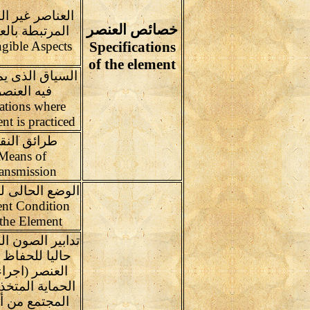
العناصر غير ال
خصائص العنصر
المرتبطة بالع
ngible Aspects
Specifications
of the element
السياق الذى ي
فيه العنصر
ations where
nt is practiced
طرائق النق
Means of
ransmission
الوضع الحالى ل
ent Condition
 the Element
تدابير الصون ال
حاليا للحفاظ
العنصر (اجرا
الحماية المتخذ
المجتمع من أف