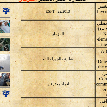
عنصر
ال
Inven
ESFT 22/2013
محلى
تمع):
(N
المزمار
eleme
th
إن
الشلبية - الجورا - التلت
(Oth
the 
ر:
Com
commu
افراد محترفين
or
ال
افى
به