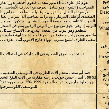
يع
يقوم كل عازف بأداء بدور محدد ، فيقوم أحدهم بدور العازف
اعى
المصاحب ( التبيع ) وهو يتبادل العزف مع العازف الأساسى ، 
(Desc
الأرضية أو البدال أو الدوزان ، وغالبا ما تصاحب المزامير ب
الصعيدى أو طبل المزمار ، ونادرا ما تصاحب آلة المزمار الغناء
ele
الصوت لاتتناسب مع طبيعة الصوت البشرى . ويتكون المزمار الب
exce
اللولية )، وهى تجهز من نوع من البوص الرقيق ينمو فى الصحرا
What
. - المطعم وهو أنبوب من المعدن يتدرج فى الإتساع بشك
شفتى العازف ليمنع تسرب الهواء خارج الأنبوب أثناء العزف ، و
 فى
لى
تستخدمه الفرق الشعبية في المشاركة في احتفالات الز
Prese
t
 من
اجع
93-98 . -أيمان حسن جودت.دراسة مقارنة بين آلات النفخ ا
Wri
جهاد داود،مارجريت توت.-القاه
fr
للموسيقى(الكونسيرفتوار
 –
اد
و