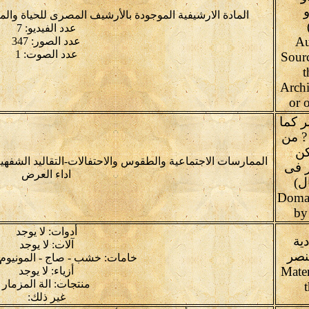
و
المادة الارشيفية الموجودة بالأرشيف المصرى للحياة وال
عدد الفيديو: 7
Au
عدد الصور: 347
عدد الصوت: 1
Sour
t
Arch
or o
ر كما
? من
كن
الممارسات الاجتماعية والطقوس والاحتفالات-التقاليد الشفهية
 فى
اداء العرض
ل)
Domai
by
أدوات: لا يوجد
دية
آلات: لا يوجد
نصر
خامات: خشب - صاج - المونيوم 
Mater
أزياء: لا يوجد
منتجات: الة المزمار
غير ذلك: