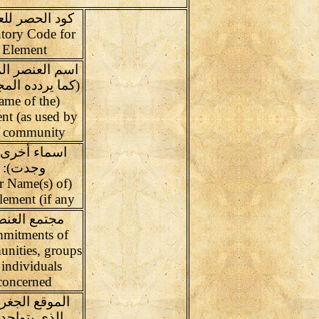
كود الحصر لل
tory Code for
Element
اسم العنصر ال
(كما يردده المج
ame of the
nt (as used by
e community
اسماء أخرى(
وجدت):
er Name(s) of
element (if any
مجتمع العنص
mitments of
nities, groups
 individuals
concerned
الموقع الجغر
الذى يتواجد 