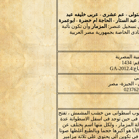
تولى - عم عشرى - عربى خليفه عبد
بد الستار - الحاجة ام خضرة - ابوعمرة
في تسجيل عنصر:
المزمار
وأن تكون نأئبة
ادى الخاصة بجمهورية مصر العربية
ية المصرية
سى
 أنبوب اسطوانى من خشب المشمش ، تفتح
 فى حين توجد فى اسفل الاسطوانة عدة
ة المزمار ، ولكل منها اسم يختلف عن
لأبا هو أكبرها حجما وبالطبع أغلظها صوتا
 فى تكوين آلى يحتوى على ثلاثة مزامير