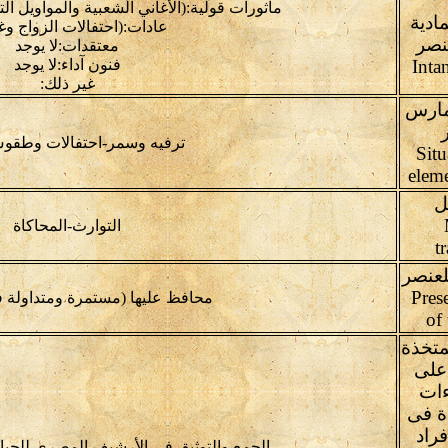
مأثورات قولية:(الأغاني الشعبية والمواويل الت
مادية
عادات:(احتفالات الزواج وغ
نصر
معتقدات:لا يوجد
Inta
فنون آداء:لا يوجد
غير ذلك:
مارس
ترفيه وسمر-احتفالات وطق
Situ
eleme
ل
التوارث-المحاكاة
t
لعنصر
Pres
محافظ عليها (مستمرة ومتداولة ف
of
متخذة
 على
ءات
ة فى
راد
الجمع والتوثيق في الأرشيف المصري للحياة