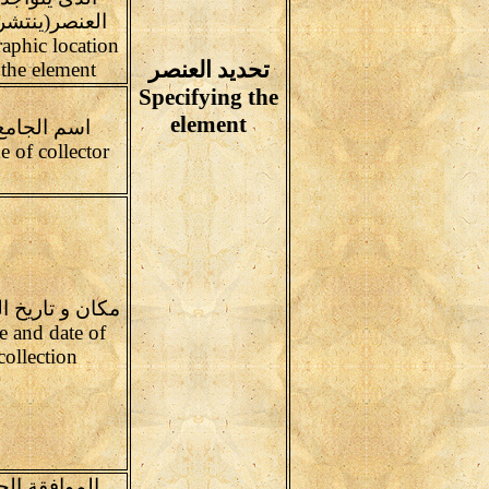
العنصر(ينتشر 
aphic location
تحديد العنصر
 the element
Specifying the
element
اسم الجامع 
Name of collector
مكان و تاريخ ا
e and date of
collection
الموافقة الح