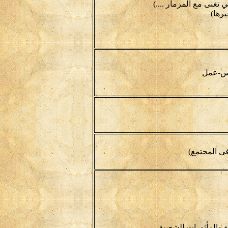
ي تغنى مع المزمار ....)
يرها)
وس-عمل
ى المجتمع)
 والمأثورات الشعبية