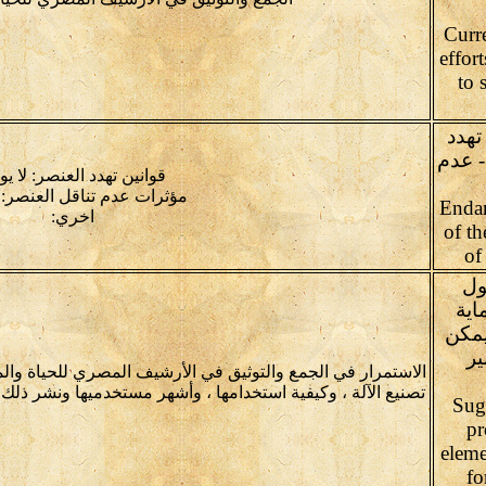
Curr
effor
to 
تهدد
- عدم
قوانين تهدد العنصر: لا يو
مؤثرات عدم تناقل العنصر:ل
Endan
اخري:
of th
of
ول
اية
يمكن
ير
الاستمرار في الجمع والتوثيق في الأرشيف المصري للحياة وا
تصنيع الآلة ، وكيفية استخدامها ، وأشهر مستخدميها ونشر ذلك عل
(Sug
pr
eleme
fo