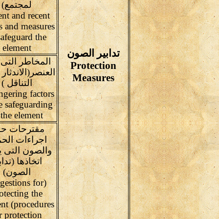
لمجتمع)
ent and recent
ts and measures
safeguard the
element
تدابير الصون
المخاطر التى 
Protection
العنصر(الاندثار 
Measures
التناقل )
gering factors
e safeguarding
 the element
مقترحات ح
اجراءات الحم
والصون التى 
اتخاذها (تداب
الصون)
gestions for
otecting the
nt (procedures
r protection