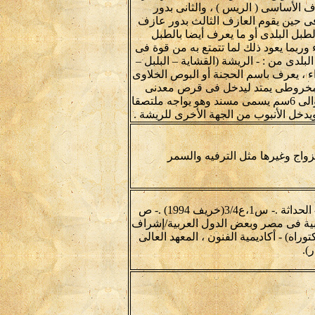
 الأساسى ( الريس ) ، والثانى بدور
فى حين يقوم العازف الثالث بدور عازف
الطبل البلدى أو ما يعرف أيضا بالطبل
 وربما يعود ذلك لما تتمتع به من قوة فى
لدى من : - الريشة (القشاية – البلبل –
ء ، يعرف باسم الحجنة أو البوص الخلاوى
ل مخروطى يمتد ليدخل فى قرص معدنى
ملتصق بقرص آخر مصنوع من القرع أو مادة مشابهة قطره حوالى 6سم يسمى مسند وهو يواجه ملتصقا
يدخل الأنبوب من الجهة الأخرى للريشة .
واج وغيرها مثل الترفيه والسمر
- أحمد أبو سعد . معجم آلات الطرب فى الموسيقى الشعبية .- الحداثة .- س1،ع3/4(خريف 1994) .- ص
لشعبية فى مصر وبعض الدول العربية/إشراف
رة،1999.-350 ص.-أطروحة (دكتوراه) - أكاديمية الفنون ، المعهد العالى
).