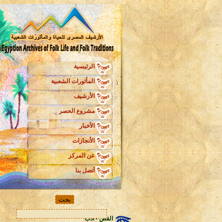
الرئيسية
المأثورات الشعبية
الأرشيف
مشروع الحصر
الأخبار
الأنجازات
عن المركز
أتصل بنا
القص - ادب