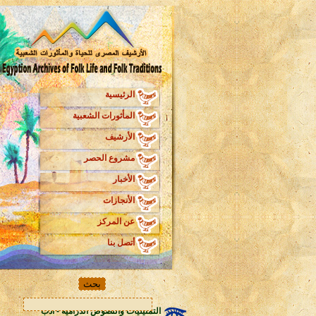
الرئيسية
المأثورات الشعبية
الأرشيف
مشروع الحصر
الأخبار
الأنجازات
عن المركز
أتصل بنا
التمثيليات والنصوص الدرامية - ادب