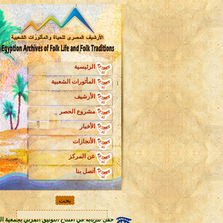
الرئيسية
المأثورات الشعبية
الأرشيف
مشروع الحصر
الأخبار
الأنجازات
عن المركز
أتصل بنا
حفل للربابة في افتتاح التوثيق المرئي بجمعية ال