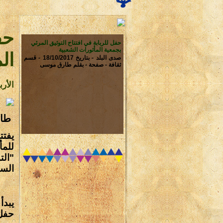
حف
حفل للربابة في افتتاح التوثيق المرئي
بجمعية المأثورات الشعبية
ال
صدى البلد - بتاريخ 18/10/2017 - قسم
ثقافة - صفحة - بقلم طارق موسى
الأربعاء 18/أكتوبر
طا
يفت
للم
السا
يبدأ
حفل 