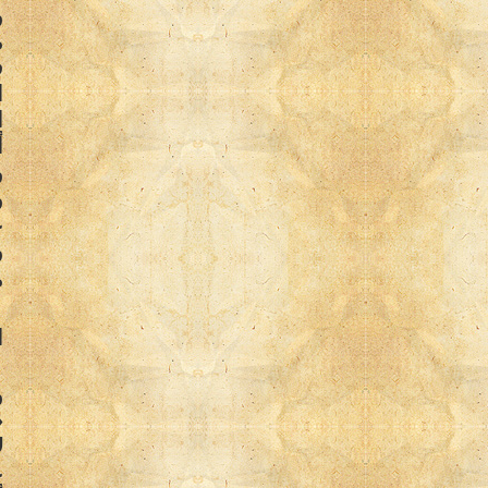
و
م
ف
ا
ا
أ
و
و
ع
و
م
ا
و
«
ل
ع