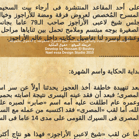
لى أحد المقاعد المنتشرة فى أرجاء بيت السحيم
لمسرح المُخصص لعروض فرقة ومضة للأراجوز وخيال
جلس شيخ لاعبى الأراجوز صاحب ال
لصغيرة بوجه مبتسم وملامح تحمل بين ثناياها مراحل
.
عشق ليسرد لنا تفاصيل حكايته داخل عالم الأراجوز
للأرشيف المصرى للحياة والمأثورات الشعبية جميع الحقوق محفوظة ع الحقوق محفوظة
خريطة الموقع
–
حقوق الملكية
Develop by Hossam El Boshty
.....................
Nael essa Design Studio 2010
:
داية الحكاية واسم الشهرة
عد تنهيدة خاطفة أخذ العجوز يحدثنا أولاً عن سر ا
لمصرى؛ فبعد أن فقد عينه اليسرى نتيجة اصابته بحمى 
عمره عام اطلقت عليه أمه اسم «صابر» لصبره عل
لله، أما لقب «المصرى» فقد اكتسبه من عمله مع السا
لمصرى فى السيرك القومى على مدى 14 عاما فى الستينيات