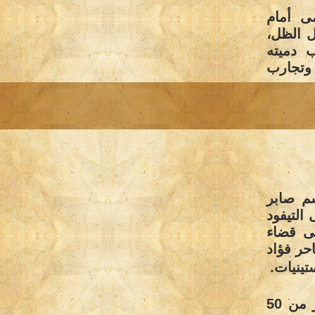
ى أمام
 الظل،
ـ79 عاما بجانب دميته
 وتجارب
سم صابر
التيفود
ى قضاء
حر فؤاد
.
أما عن لقب «شيخ لاعبى الأراجوز» فهذا هو نتاج أكثر من 50