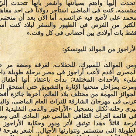
تحدث إليها وأهتم بصيانتها وأشعر بأنها تتحدث إل
بتسمه، كنت فى الماضى استأجر دولاباً فى احد مقا
حمد على لأضع فيه عرائسى، أما الان بعد أن منحتنى
لكثير من الفرص فى الظهور والسفر لبلاد كنت أسم
».
قط بات أولادى بين أحضانى فى كل وقت
:
لأراجوز من الموالد لليونسكو
من الموالد، للسيرك، للحفلات، لفرقة ومضة مر ع
لمصرى أقدم لأعب أراجوز فى مصر برحلة طويلة داخ
ليء بالأحداث المختلفة؛ بدأت باعتقاد أنها أطفال
مرت بمراحل منحتها الإثارة والتشويق حتى أستحق ال
لجوائز المهمة من مختلف بلاد العالم، أخرها جائزة أف
ربى فى مهرجان الشارقة للتراث العام الماضى، وال
يرى رحلته تُكلل بتسجيل «الأراجوز والدمى التقليدية ا
ى قائمة التراث الثقافى العالمى غير المادى التى وص
رحة قائلاً «هذا توثيق لأثر ودور وحكاية الأراجوز
لطويلة التى ستستمر وتتوارثها الأجيال.. أشعر بفرحة 