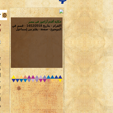
ح
حكاية أقدم أراجوز فى مصر
م
الاهرام - بتاريخ 14/12/2018 - قسم في
ت
الموضوع - صفحة - بقلم مى إسماعيل
ب
ب
ق
ا
ع
ت
ع
ا
ف