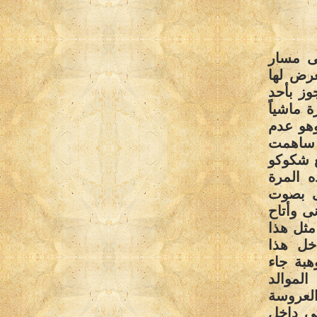
ى مسار
عرض لها
وز بأحد
 ماشياً
وهو عدم
ى ساهمت
ع شكوكو
 المرة
دى بصوت
ى وأتاح
مثل هذا
خل هذا
هبة جاء
الموالد
لعروسة
ثى داخل