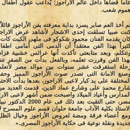
اما قضاها داخل عالم الأراجوز؛ يُداعب عقول أطفال
.
موم شعب
م أخذ العم صابر يسرد بداية معرفته بفن الأراجوز قائلاً
نت صبيا تسلقت إحدى الاشجار لأشاهد عرض الاراجو
ان يقدمه الفنان محمود شكوكو فى ملهى الكيت كات،
ثيراً بهذا الفن معتقداً أن الدمى التى أمامى اطف
تتكلم، وبعد متابعتى تأكدت أنها عرائس خشبية فز
هذا الفن وقررت تعلمه، وبالفعل بدأت من الصفر ت
حلة استغرقت عشر سنوات بين موالد مصر لأتعلم 
صنع الامانة التى تصدر صوت الأراجوز المميز وحف
لمختلفة على يد كبار لاعبى الاراجوز، بعدها بدأت الاح
ارع محمد على وشارع عماد الدين، قدمت العديد من
لمدارس وأعياد الميلاد واصبحت ضمن أشهر لاعبى الار
مصر، حتى التقيت بعد ذلك فى عام 
لاستاذ بكلية الآداب جامعة حلوان قسم علوم المسرح لأ
مع أعضاء فرقة ومضة لعروض الأراجوز وخيال الظل
».
ديدة ونقلة نوعية فى حكاية الأراجوز المصرى