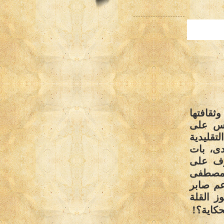
وثقافتها
وس على
قليدية
دى، بات
عرف على
ة مصطفى
م صابر
ز القلة
!
حكاية؟