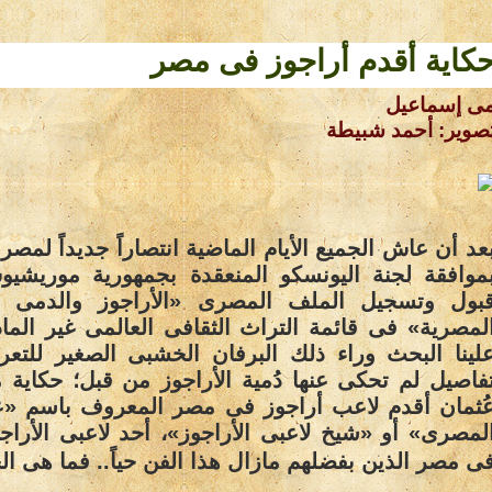
كاية أقدم أراجوز فى مصر
ى إسماعيل
صوير: أحمد شبيطة
عد أن عاش الجميع الأيام الماضية انتصاراً جديداً لمصر 
موافقة لجنة اليونسكو المنعقدة بجمهورية موريشي
بول وتسجيل الملف المصرى «الأراجوز والدمى الت
لمصرية» فى قائمة التراث الثقافى العالمى غير الما
لينا البحث وراء ذلك البرفان الخشبى الصغير للت
فاصيل لم تحكى عنها دُمية الأراجوز من قبل؛ حكاي
ُثمان أقدم لاعب أراجوز فى مصر المعروف باسم «ع
لمصرى» أو «شيخ لاعبى الأراجوز»، أحد لاعبى الأراجو
ى مصر الذين بفضلهم مازال هذا الفن حياً.. فما هى ال