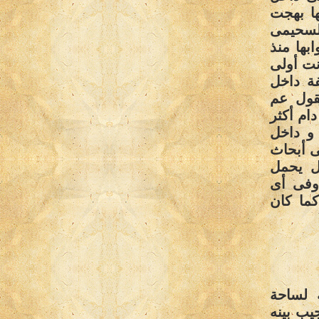
ا بهجت
السحيمى
 عام 2008؛ لتفتح أبوابها منذ
نت أولى
فة داخل
يقول عم
ام أكثر
 و داخل
ى أبحاث
ال يحمل
وفى أى
كما كان
 لساحة
يب بينه