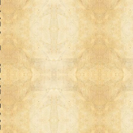
أ
م
م
ا
ف
ا
و
ا
م
و
ا
ع
ل
ف
ف
ا