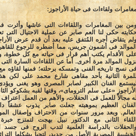
:
غامرات ولقاءات فى حياة الأراجوز
من بين المغامرات واللقاءات التى عاشها وأثرت ف
كايته حكى لنا العم صابر عن عملية الاحتيال التى ت
لم يتقاض أجره المُتفق عليه بعد أن قدم عرض الأراج
لموالد فى أشمون جريس، مما أضطره للرجوع للقاهرة
لى الأقدام يكتب أهم قرار فى حياته مع كل خطوة، 
زول الموالد مرة أخرى. أما عن اللقاءات السارة الت
ى نسج تاريخه الفنى وتمسكه برحلته؛ فمنها لقاؤه م
لمرة الثانية بأحد مقاهى شارع محمد على لكن هذه
يستمع الفنان الكبير لصابر المصرى وهو يغنى ويؤ
لأراجوز «على سلم التروماى»، وقتها لقبه بشكوكو الثان
ه مجالاً للعمل فى الحفلات، والأهم من العمل اعتراف 
لفنان العظيم بموهبته جعلت صابر يذوب عشقاً دا
لعالم. وبعد مرور سنوات من الاحتراف وإصقال المو
للقاء الثانى مع الدكتور نبيل بهجت لتمتزج خبرة 
الحفلات بالدراسة العلمية لتدب الروح فى جسد ا
لخشبية المصرية الأصل من جديد، لتحيا بشكلها الترا