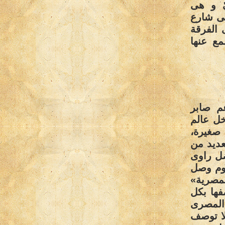
يّ و هى
هى شارع
 الفرقة
ع عنها
م صابر
ل عالم
 صغيرة،
عديد من
ضل راوى
يوم وصل
لمصرية»
فها بكل
 المصرى
لا توصف