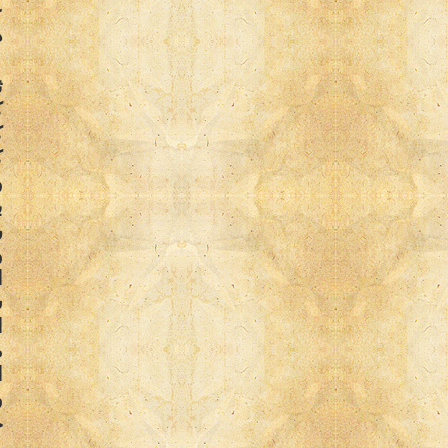
ع
ه
ث
ك
ك
ك
و
ب
ر
و
ا
ش
ا
ا
و
ج