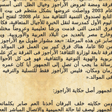
رقة ومضة لعروض الأراجوز وخيال الظل التى أسسه
عام 2003 وواصلت عروضها بشكل منتظم فى بيت 
التابع لصندوق التنمية الثقافية منذ
ليوم الأول كمدرسة لنقل الخبرة للأجيال المتعاقبة، فكا
رق الدمى التى قدمت ورشاً تعليمية وعروضاً مختل
خارج مصر بالعديد من البلاد العربية والأوروبية. و
ابر عن هذه المرحلة: «بعد مشوار طويل مع الأراجوز د
من 50 عاما، هناك فرق كبير بين العمل فى الموالد
رقة تابعة لوزارة الثقافة؛ الأراجوز فى الفرقة يركز عل
ربوية والهوية النوعية والثقافية، فهو فى كل الأحو
سالة ما يجب أن تصل إلى الجمهور أيا كان عمره 
مان ومكان، فليس الأراجوز فقط للتسلية والترفيه 
».
ى الموالد
:
لجمهور أصل حكاية الأراجوز
من حكايته خلف البرفان أخذنا العم صابر بكلماته
لجمهور ليصف لنا حالة الحميمية والاتصال المباشر العج