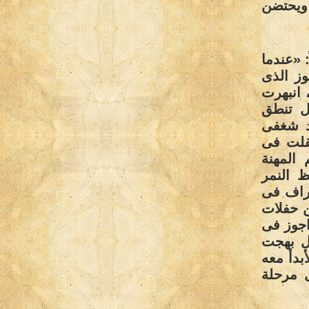
 ويحتضن
: «عندما
ز الذى
 انبهرت
ال تنطق
اد شغفى
نقلت فى
المهنة
ظ النمر
تراف فى
 حفلات
اجوز فى
2000 الدكتور نبيل بهجت
بدأ معه
 مرحلة