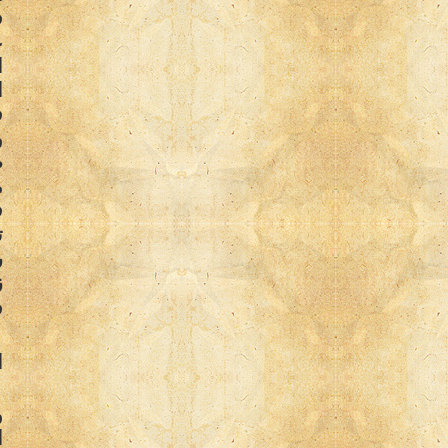
ف
ا
ف
و
ص
ف
ت
ر
ز
ف
ا
و
ا