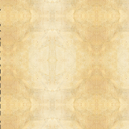
م
و
ح
و
ا
ع
ن
ف
ل
ل
ا
ل
ا
ا
ا
و
ا