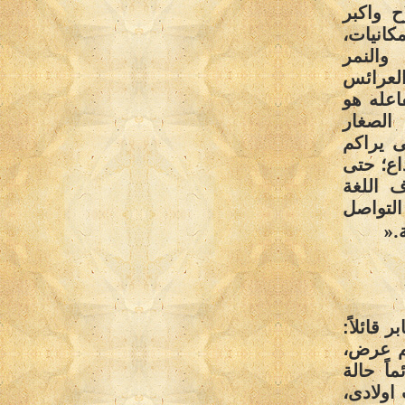
ح واكبر
انيات،
والنمر
العرائس
اعله هو
الصغار
ى يراكم
اع؛ حتى
 اللغة
التواصل
».
قائلاً:
هم عرض،
اً حالة
اولادى،