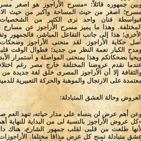
بين جمهوره قائلاً: «مسرح الأراجوز هو اصغر مسر
سرح؛ اصغر من حيث المساحة واكبر من حيث الامك
بواسطة فنان واحد نرى الكثير من الشخصيات 
لمختلفة. وهذا ما يميز مسرح الأراجوز عن مسارح 
لأخرى؛ هذا إلى جانب التفاعل المباشر، فالجمهور وتف
صل حكاية الأراجوز. لقد منحنى الأراجوز وضحكات 
مدح الكبار نعمة النظر من جديد؛ فطوال الوقت قلب
يحيا بضحكاتكم وهذا يمنحنى المواصلة و استمرار الأبد
ندما نقدم عروضنا المختلفة خارج مصر رغم اختلاف
الثقافة إلا أن الأراجوز المصرى خلق لغة جديدة من 
عتمدة على الارتجال والموهبة والحركة التعبيرية للدمية
:
لعروض وحالة العشق المتبادلة
عن أهم عرض لن ينساه على مدار حياته، تنهد العم صابر 
كل عروض الأراجوز بالنسبة لى من البداية للنهاية أ
أنها طلعت من قلبى لقلب جمهور الشارع، هناك دائم
شق متبادلة تمنح كل عرض مذاقا مختلفا. الأراجوزات 