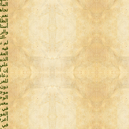
المأ
تجاه
نعم.
الظل
أستا
والر
-
الت
لم ن
فيه 
العق
الذي
علي 
إن ا
دعاة
للعر
دون 
موجو
الوح
معبر
في ص
الفول
أعرف
في ع