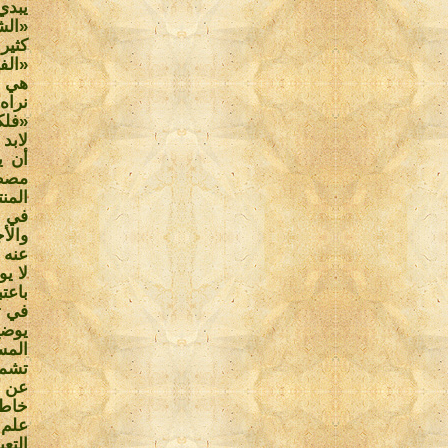
يبدي
«الش
كثير
«الف
هي ا
نراه
«فلك
لابد
أن ي
مصطل
المنت
في ض
والأ
عنه 
لا ي
باعت
في ت
يوضح
المس
تشمل
عن ن
خاطي
علم 
التع