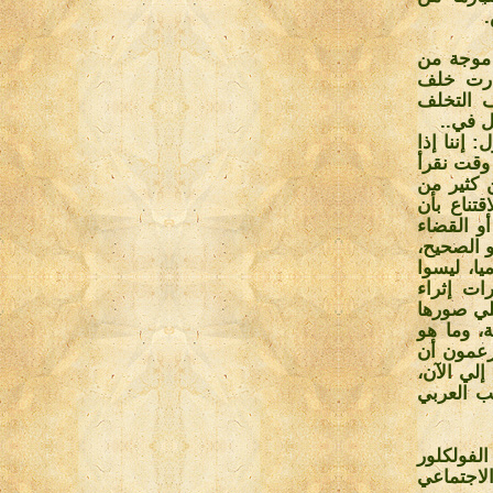
.
 موجة من
وارت خلف
ف التخلف
ل في
..
 إننا إذا
وقت نقرأ
ن كثير من
تناع بأن
أو القضاء
 الصحيح،
يا، ليسوا
ات إثراء
لي صورها
، وما هو
يزعمون أن
إلي الآن،
ب العربي
لفولكلور
لاجتماعي