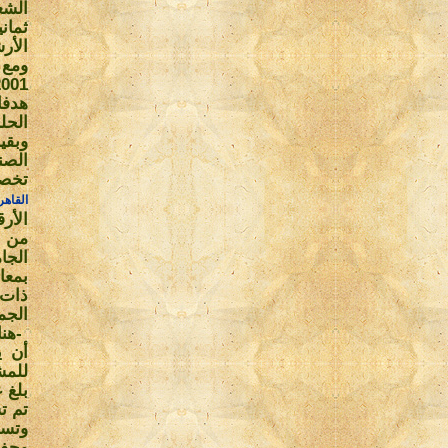
الشع
ثمان
الأر
ومع 
هدفا
الحل
الصن
تخص
القاهر
الأر
الجا
الجم
-
هن
أن ي
للمش
بلغ عد
تم تسجيل 
وتسجيل 13
وحفظ 170ألف صورة