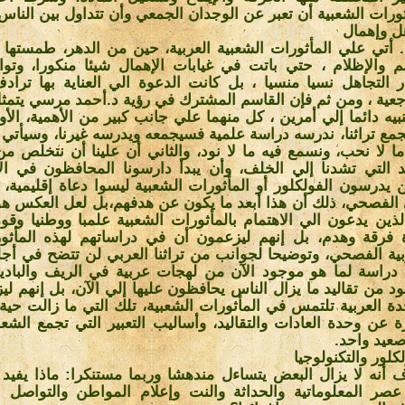
ثورات الشعبية أن تعبر عن الوجدان الجمعي وأن تتداول بين الناس
ل وإهمال
. أتي علي المأثورات الشعبية العربية، حين من الدهر، طمستها
م والإظلام ، حتي باتت في غيابات الإهمال شيئا منكورا، وت
ر التجاهل نسيا منسيا ، بل كانت الدعوة الي العناية بها تراد
جعية ، ومن ثم فإن القاسم المشترك في رؤية د.أحمد مرسي يتمث
نبيه دائما إلي أمرين ، كل منهما علي جانب كبير من الأهمية، الأول:
جمع تراثنا، ندرسه دراسة علمية فسيجمعه ويدرسه غيرنا، وسيأتي 
ما لا نحب، ونسمع فيه ما لا نود، والثاني أن علينا أن نتخلص م
د التي تشدنا إلي الخلف، وأن يبدأ دارسونا المحافظون في الاق
ن يدرسون الفولكلور أو المأثورات الشعبية ليسوا دعاة إقليمية، 
الفصحي، ذلك أن هذا أبعد ما يكون عن هدفهم،بل لعل العكس هو
لذين يدعون الي الاهتمام بالمأثورات الشعبية علمبا ووطنيا وقوم
 فرقة وهدم، بل إنهم ليزعمون أن في دراساتهم لهذه المأثور
بية الفصحي، وتوضيحا لجوانب من تراثنا العربي لن تتضح في أج
دراسة لما هو موجود الآن من لهجات عربية في الريف والبادية
د من تقاليد ما يزال الناس يحافظون عليها إلي الآن، بل إنهم ل
دة العربية تلتمس في المأثورات الشعبية، تلك التي ما زالت حية 
ة عن وحدة العادات والتقاليد، وأساليب التعبير التي تجمع الشع
عيد واحد
.
كلور والتكنولوجيا
 أنه لا يزال البعض يتساءل مندهشا وربما مستنكرا: ماذا يفيد ا
صر المعلوماتية والحداثة والنت وإعلام المواطن والتواصل ا