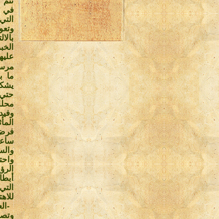
تتم 
في ظ
التي
وتعو
بالا
الخب
عليه
يشكل
حتي 
محلل
وفيد
المأ
فرض 
ساعت
والس
واحت
الرؤ
أبطا
التي
للاه
-
ال
وتصن