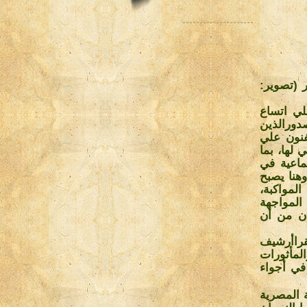
 (تصوير:
لي اتساع
صدورالذين
لفنون علي
لها، بما
ماعية في
هنا يصبح
لمواكبة،
المواجهة
ان من أن
قراأرشيف
لمأثورات
في أجواء
 المصرية