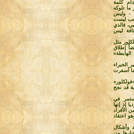
ام كلمة
ما تلوكه
 - وليس
شعب ليست
ي، فالذي
قافة ليس
كلور مثل
اً إطلاق
الهابطة»
الخبراء
 ما أسفرت
فولكلور»
ية قد نجح
ستمر في
 إذ إنها
ن الأفراد
و اعتقاد
د وأشكال
بارها من