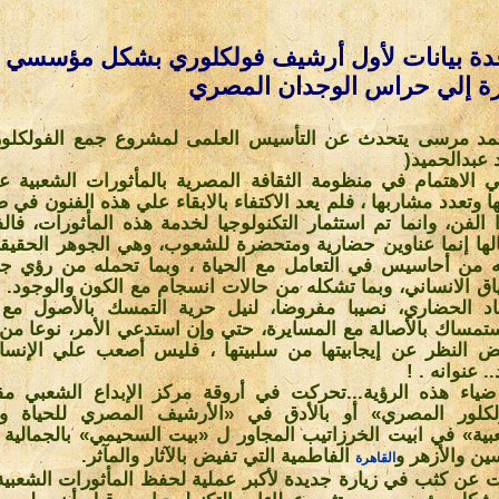
دة بيانات لأول أرشيف فولكلوري بشكل مؤسسي
رة إلي حراس الوجدان المصري
مد مرسى يتحدث عن التأسيس العلمى لمشروع جمع الفولكلور
 عبدالحميد
)
ي الاهتمام في منظومة الثقافة المصرية بالمأثورات الشعبية ع
ها وتعدد مشاربها ، فلم يعد الاكتفاء بالابقاء علي هذه الفنون في 
ا الفن، وانما تم استثمار التكنولوجيا لخدمة هذه المأثورات، فا
لها إنما عناوين حضارية ومتحضرة للشعوب، وهي الجوهر الحقيقي 
ه من أحاسيس في التعامل مع الحياة ، وبما تحمله من رؤي ج
اق الانساني، وبما تشكله من حالات انسجام مع الكون والوجود. و
اد الحضاري، نصيبا مفروضا، لنيل حرية التمسك بالأصول مع ا
ستمساك بالأصالة مع المسايرة، حتي وإن استدعي الأمر، نوعا من 
ض النظر عن إيجابيتها من سلبيتها ، فليس أصعب علي الإنس
. عنوانه
! .
ياء هذه الرؤية...تحركت في أروقة مركز الإبداع الشعبي م
لكلور المصري» أو بالأدق في «الأرشيف المصري للحياة وا
بية» في ابيت الخرزاتيب المجاور ل «بيت السحيمي» بالجمالية 
ين والأزهر و
الفاطمية التي تفيض بالآثار والمآثر
.
القاهرة
ت عن كثب في زيارة جديدة لأكبر عملية لحفظ المأثورات الشعبية