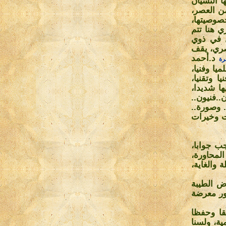
 النسيان
ن العصر،
وصيتها،
ي هنا تتم
ل في ذوي
صري، يقف
د.أحمد
رة
 تتشكل من (62) عنصرا علميا وفنيا،
شارا، و12 مساعد خبير، و30 جامعا ميدانيا، و16 فنيا وتقنيا،
ا شديدا،
..فنيون..
. وصورة..
ت وخيرات
ب جوابا،
لمحاورة،
 والغاية،
ض الطيبة
ذور معرضة
يقا وحفظا
ة، ولسنا