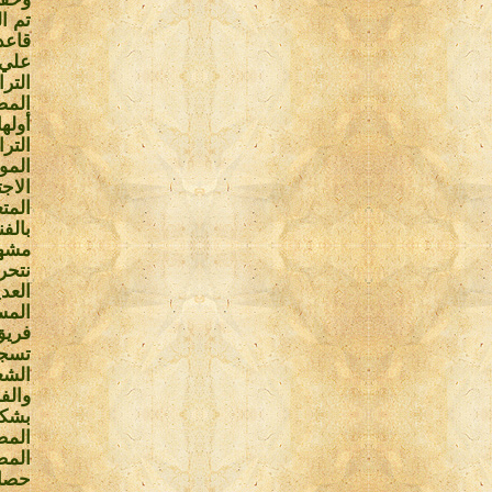
تم الجمع من 26 محاف
قاعد
علي 
المص
أوله
التر
المو
الاج
المت
بالفن
مشهد
نتحر
العد
المس
فريق
تسجي
الشع
والف
بشكل
المص
المص
حصاد