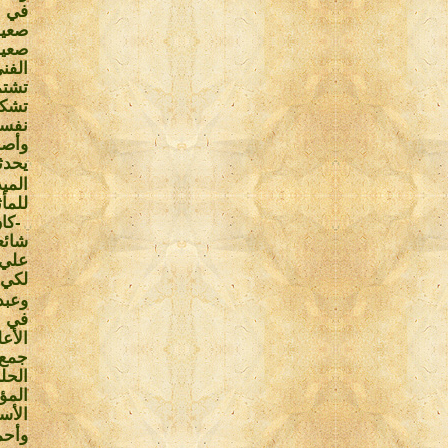
في ح
صعيد
صعيد
الفن
تشتم
تشكل
نفسها
وأصب
يحدث
المي
للمأ
-
كا
شائع
علي 
لكي 
وعبد
الأع
جمع 
الحل
المؤ
الأسا
وأحم