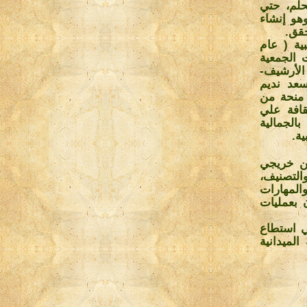
حلم، حتي
هو إنشاء
حقق
.
ية ( عام
ت الجمعية
الأرشيف-
عد نديم
20 ) بالحصول علي منحة من
قافة علي
لجمالية
ية
.
كانت الخطوات متسارعة ومتلاحقة لتدريب 170 من خريجي
لتصنيف،
 والمهارات
ن الآن بعمليات
ي استطاع
لميدانية