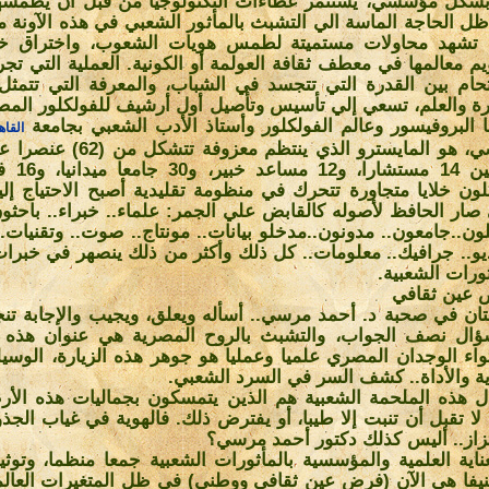
بشكل مؤسسي، يستثمر عطاءات التكنولوجيا من قبل أن يطمسها
ل الحاجة الماسة الي التشبث بالمأثور الشعبي في هذه الآونة م
 تشهد محاولات مستميتة لطمس هويات الشعوب، واختراق خص
يم معالمها في معطف ثقافة العولمة أو الكونية. العملية التي تجر
لتحام بين القدرة التي تتجسد في الشباب، والمعرفة التي تتمث
رة والعلم، تسعي إلي تأسيس وتأصيل أول أرشيف للفولكلور الم
ا البروفيسور وعالم الفولكلور وأستاذ الأدب الشعبي بجامعة
القاه
مرسي، هو المايسترو الذي ينتظم معزوفة
ما بين 14 مست
ون خلايا متجاورة تتحرك في منظومة تقليدية أصبح الاحتياج إليه
صار الحافظ لأصوله كالقابض علي الجمر: علماء.. خبراء.. باحثون
ون..جامعون.. مدونون..مدخلو بيانات.. مونتاج.. صوت.. وتقنيات.
يو.. جرافيك.. معلومات.. كل ذلك وأكثر من ذلك ينصهر في خبرا
ثورات الشعبية
.
عين ثقافي
ان في صحبة د. أحمد مرسي.. أسأله ويعلق، ويجيب والإجابة تنج
ؤال نصف الجواب، والتشبث بالروح المصرية هي عنوان هذه ا
واء الوجدان المصري علميا وعمليا هو جوهر هذه الزيارة، الوسيلة
ية والأداة.. كشف السر في السرد الشعبي
.
ل هذه الملحمة الشعبية هم الذين يتمسكون بجماليات هذه الأر
 لا تقبل أن تنبت إلا طيبا، أو يفترض ذلك. فالهوية في غياب الج
تزاز.. أليس كذلك دكتور أحمد مرسي؟
عناية العلمية والمؤسسية بالمأثورات الشعبية جمعا منظما، وتوث
يفا هي الآن (فرض عين ثقافي ووطني) في ظل المتغيرات العالمي