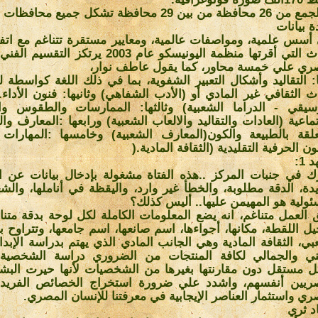
ظة من بين 29 محافظة تشكل جميع محافظات مصر
ة بيانات
أسس علمية، ومواصفات عالمية، ومعايير مستقرة تتناغم مع اتف
التراث التي أقرتها منظمة اليونيسكو عام 2003 يرتكز
ري علي خمسة محاور، كما يقول عاطف نوار،
ا: التقاليد وأشكال التعبير الشفوية، بما في ذلك اللغة كواسطة ل
اث الثقافي غير المادي أو (الأدب الشفاهي) وثانيها: فنون الأداء
سيقي - الدراما الشعبية) وثالثها: الممارسات والطقوس وال
تماعية (العادات والتقاليد والالعاب الشعبية) ورابعها :المعارف و
علقة بالطبيعة والكون(المعارف الشعبية) وخامسها :المهارات 
ون الحرفية التقليدية (الثقافة المادية
).
 1
:
ك في جنبات المركز ..هذه الفتاة مشغولة بإدخال بيانات عن ا
يدة، الدقة مطلوبة، والخطأ غير وارد، واليقظة في أناملها، والش
ئولية هو المهيمن عليها.. أليس كذلك؟
 العمل متناغم، انه يضع المعلومات الكاملة لكل لوحة بدقة متناه
ل اللقطة، مكانها، أجواءها، اسم صانعها، اسم جامعها، وتتراوح ب
بي، الثقافة المادية وهي الجانب المادي الذي يهتم بدراسة الإبد
ني والجمالي لكافة المنتجات من الضروري دراسة الشخصية 
 مستقل دون مقارنتها بغيرها من الشخصيات لأنها حيرت البش
ريين أنفسهم، واشدد علي ضرورة استخراج الخصائص الفريد
ري واستثمار العناصر الإيجابية في معرفتنا للإنسان المصري
.
 ثري