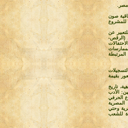
.
اقية صون
 التقسيم الفني للمشروع
لتعبير عن
. (الرقص-
احتفالات
الممارسات
المرتبطة
لتسجيلات
عور بقيمة
ية، تاريخ
ين: الأدب
اع الحرفي
المصرية
رية وحتي
ة للشعب