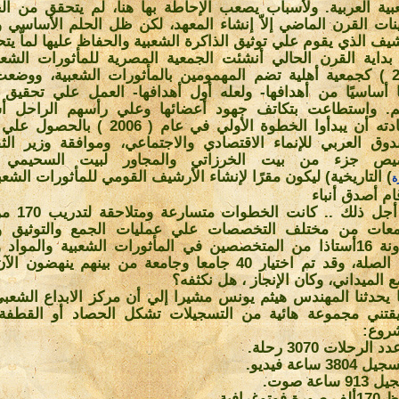
بية العربية. ولأسباب يصعب الإحاطة بها هنا، لم يتحقق من ال
ينات القرن الماضي إلاّ إنشاء المعهد، لكن ظل الحلم الأساسي و
شيف الذي يقوم علي توثيق الذاكرة الشعبية والحفاظ عليها لماّ يت
بداية القرن الحالي أنشئت الجمعية المصرية للمأثورات الشعب
2001 ) كجمعية أهلية تضم المهمومين بالمأثورات الشعبية، ووضع
 أساسيًا من أهدافها- ولعله أول أهدافها- العمل علي تحقيق 
م. واستطاعت بتكاتف جهود أعضائها وعلي رأسهم الراحل أس
وبقيادته أن يبدأوا الخطوة الأولي في عام ( 06
دوق العربي للإنماء الاقتصادي والاجتماعي، وموافقة وزير الث
يص جزء من بيت الخرزاتي والمجاور لبيت السحيمي با
(
التاريخية) ليكون مقرًا لإنشاء الأرشيف القومي للمأثورات الشعب
ة
قام أصدق أنباء
من أجل ذلك .. 
معات من مختلف التخصصات علي عمليات الجمع والتوثيق وا
بمعاونة 16أستاذا من المتخصصين في المأثورات الشعبية والمواد
ذات الصلة، وقد تم اختيار 40 جامعا وجامعة من بينهم ينهضو
ع الميداني، وكان الإنجاز ، هل نكثفه؟
ا يحدثنا المهندس هيثم يونس مشيرا إلي أن مركز الابداع الشعب
قتني مجموعة هائية من التسجيلات تشكل الحصاد أو القطفة ا
روع
:
د الرحلات 3070 رحلة
.
3804 ساعة فيديو
.
9 ساعة صوت
.
 فوتوغرافية
.