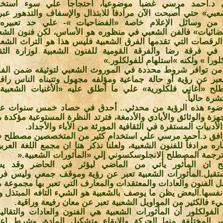
 د.أحمد مرسي غضبا موضوعيا، احتجاجا علي سوء استخد
عبي» حتي أصبحت الآن مرادفا للابتذال والإسفاف والتدهور عبر 
 من وسائل الإعلام خاصة «الفضاحيات »- علي حد تعبيره
ضائيات» فالفن الشعبي في منظوره هو الأساس، لكن فنون ال
لرقصات التي تقدمها الفرق الشعبية فليس هذا هو التراث الشعب
 في فرقة رضا والفرقة القومية للفنون الشعبية لوزارة الث
لورا » ولكنه »استلهام للفولكلور
«.
 من توافر شروط محددة في الموروث الشعبي لتوثيقه ضمن الفل
عبر عن رؤية أو حالة جماعية ومؤلفه مجهول وتتبناه الناس رافض
ح «أغاني فلكلورية» علي ما أطلق عليه «الأغنيات الشعبية 
شرة حالياً
.
وء هذه الرؤية من محدثي.. أحدق في حصاد خمس سنوات عبر 
جهزة والوثائق والأيادي والأدمغة، فترتد النظرة المستوعبة مؤكدة
الأدبيات المستقرة في الثقافية المورثة من الأباء والأجداد
.
وافق د.أحمد مرسي علي استخدام كثير من المتخصصين مصطلح «
باره مرادفاً للفنون الشعبية، ولعلنا نذكر هنا ان مجمع اللغة العرب
رجمة المصطلح الانجلوسكسوني إلي «المأثورات الشعبية
».
 ان المأثور يأتي من الماضي ليؤثر في الحاضر وقد ي
تقبل.المأثورات الشعبية تعبر عن رؤية وموقف جمعي وليس فرديا
 الفنون والعادات والمعتقدات والمعارف التي تعبر بها مجموعة م
فسها.البعض يظن ما يوصف بالشعبية هو الشيء التافه المبتذل وه
ء فالكثير من المواويل الشعبية تعبر عن معان رفيعة وراقية
.
الفولكلور أن المأثورات الشعبية هي الفنون والعادات والتقالي
بير المختلفة منها الحركة والإيقاع وتشكيل المادة، وشرط اعت