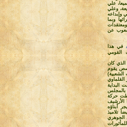
يعا، علي
يعة، وعلي
ي وإبداعه
ثها وبما
ومعتقدات
لشعوب عن
في هذا
ف القومي
الذي كان
صص يقوم
 الشعبية)
القلماوي
 البداية
ية بالمجلس
شطت حركة
ا الأرشيف
ر أبناؤه
ا تلاميذ
 الجوهري
لمأثورات