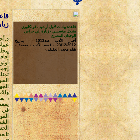
قاع
زيا
قاعدة بيانات لأول أرشيف فولكلوري
بشكل مؤسسي - زيارة إلي حراس
الوجدان المصري
د.أح
أخبار الأدب عدد1013 - بتاريخ
عماد
23/12/2012 - قسم الأدب - صفحة -
بقلم مجدى العفيفى
يتجل
آفاق
أوتو
إجما
تمثل
السي
الجه
والا
، بغ
يفقد.
في ض
الفو
الشع
الحس
تابع