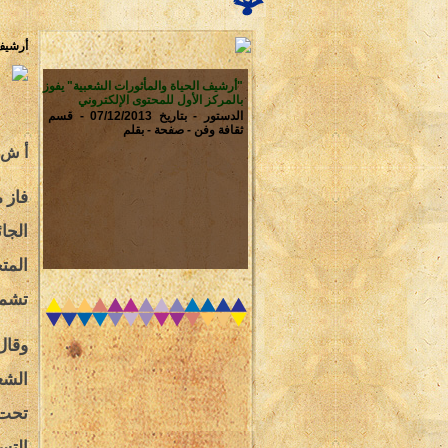
أرشيف 
"أرشيف الحياة والمأثورات الشعبية" يفوز
بالمركز الأول للمحتوى الإلكتروني
الدستور - بتاريخ 07/12/2013 - قسم
ثقافة وفن - صفحة - بقلم
أ ش 
فاز 
الجائ
المت
تشمله
وقال
الشع
تحت م
التس