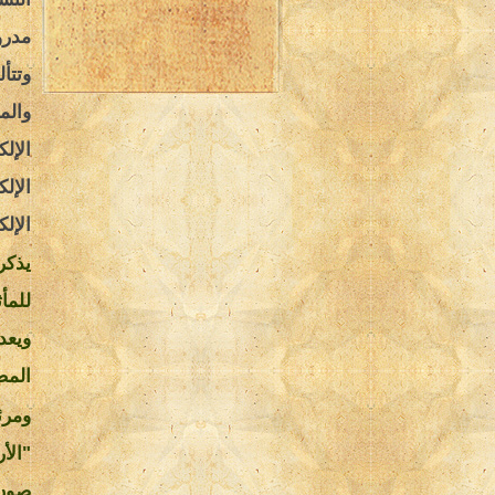
مدرو
والم
الإل
الإل
الإل
يذكر
للمأث
ويعد
المص
ومرئ
"الأ
صون 