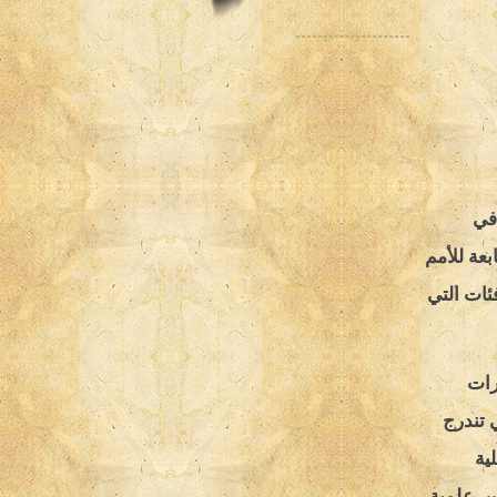
في
بعة للأمم
ئات التي
رات
 تندرج
ية
سس علمية