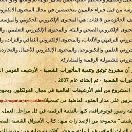
سة من قبل خبراء عالميين متخصصين في مجال المحتوى الالكترون
وتتألف الجائزة من 8 فئات؛ هي المحتوى الإلكتروني الحكومي والمؤ
حتوى الإلكتروني الصحي والبيئة، والمحتوى الإلكتروني التعليمي، وا
كتروني الترفيهي والألعاب، والمحتوى الإلكتروني الثقافي والتراث، و
كتروني العلمي والتكنولوجيا، والمحتوى الإلكتروني للأعمال والتجارة
كتروني للشمولية الرقمية والمشاركة.
 أن مشروع توثيق وتنمية المأثورات الشعبية - الأرشيف القومي 
ورات الشعبية - تم إنشائه عام 2007 .
 المشروع من أهم الأرشيفات العالمية في مجال الفولكلور، ويحوي
ريين على مدار العقود الماضية من تسجيلا
tp://tempuri.org/tempuri.html
ية وصور فوتوغرافية، كلها بالتقنية الرقمية في كل مراحل العمل،
رشيف" مجموعة من الإصدارات منها: كتاب الأسواق الشعبية المصر
التراث الثقافي غير المادي و عشر أفلام تسجيلية عن: مدينة الفي