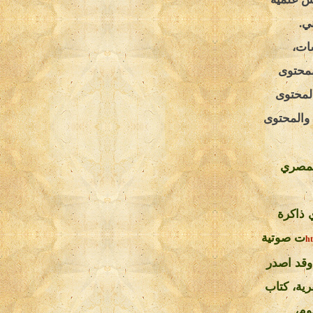
ي.
سسات،
لمحتوى
المحتوى
، والمحتوى
المصري
 ذاكرة
ت صوتية
ht
 وقد اصدر
ية، كتاب
وم،