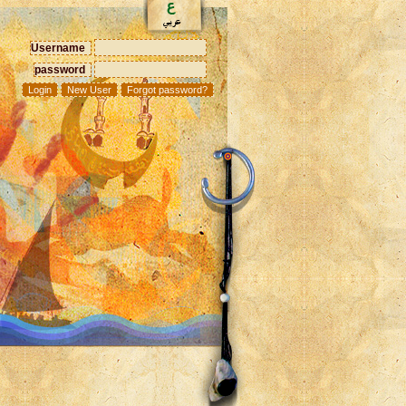
Username
password