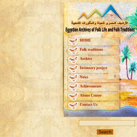
HOME
Folk traditions
Archive
Inventory project
News
Achievements
About Center
Contact Us