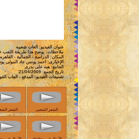
عنوان الفيديو: العاب شعبيه
ملاحظات: يوضح هذا طريقة اللعب عل
المكان: الدراسة - الجمالية - القاهر
الإخبارى: احمد يونس جاد المولى ي
الجامع: هبه على بدرى
تاريخ الجمع: 21/04/2009
تصنيفات الفيديو: المدفع - العاب القو
الشعر الشعبى
الشعر الشع
الأمثال في محافظة
الأمثال في مح