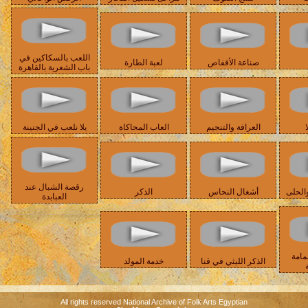
اللعب بالسكاكين في
صناعة الأقفاص
لعبة الطارة
باب الشعرية بالقاهرة
ا
العرافة والتنجيم
العاب المحاكاة
يلا نلعب في الجنينة
رقصة الشبال عند
الحلى
أشغال النحاس
الذكر
العبابدة
مامة
الذكر الليثي في قنا
خدمة المولد
All rights reserved National Archive of Folk Arts Egyptian