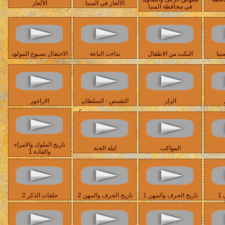
الألغاز في المنيا
الألغاز
في محافظة المنيا
نيا
النكت من الاطفال
نداءت الباعة
الاحتفال بسبوع المولود
الزار
التقمص - السلطان
الاراجوز
تاريخ الملوك والامراء
المواكب
ليلة الحنة
والقادة 1
1
تاريخ الحرف والمهن 1
تاريخ الحرف والمهن 2
حلقات الذكر 2