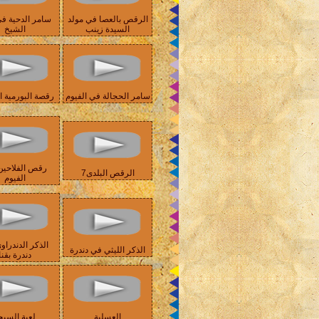
الرقص بالعصا في مولد
سامر الدحية ف
السيدة زينب
الشيخ
سامر الحجالة في الفيوم
رقصة البورمية ا
رقص الفلاحين
الرقص البلدى7
الفيوم
الذكر الدندراو
الذكر الليثي في دندرة
دندرة بقنا
العسلية
لعبة السيج