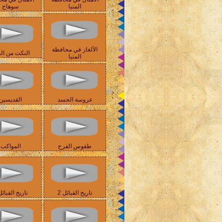
المنيا
سوهاج
الألغاز في محافظة
النكت من الم
المنيا
عروسة الحسد
القديسين
طقوس الفرح
المواكب
تاريخ القبائل 2
تاريخ القبائل 