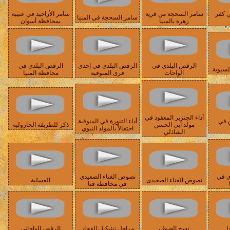
ي كفر
سامر السحجة من قرية
سامر الأراجيد في عنيبة
سامر السحجة في المنيا
زهرة بالمنيا
بمحافظة أسوان
الرقص البلدي في
الرقص البلدي في إحدى
الرقص البلدي في
لسيوية
الواحات
قرى المنوفية
محافظة المنيا
أداء الجنزير المعقود في
 في
أداء التنورة في المنوفية
مولد أبي الحسن
ذكر للطريقة الجازولية
احتفالاً بالمولد النبوي
الشاذلي
ي في
نصوص الغناء الصعيدي
نصوص الغناء الصعيدى
العسلية
في محافظة قنا
ا
نسج الصوف
مراحل تشكيل الفخار
الرقص الواحاتي