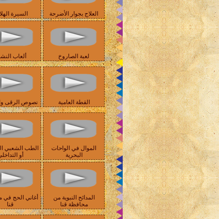
العلاج بجوار الأضرحة
السيرة الهلا
لعبة الصاروخ
ألعاب النش
القطة العامية
نصوص الرقى وال
الموال في الواحات
الطب الشعبي ا
البحرية
أو التداخل
المدائح النبوية من
أغاني الحج في 
محافظة قنا
قنا