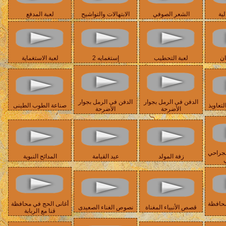
لية
الشعر الصوفي
الابتهالات والتواشيح
لعبة المدفع
ان
لعبة التحطيب
إستغمايه 2
لعبة الاستغماية
الدفن فى الرمل بجوار
الدفن فى الرمل بجوار
تعاويذ
صناعة الطوب الطينى
الأضرحة
الأضرحة
لجراحي
زفة المولد
عيد القيامة
المدائح النبوية
ي
محافظة
أغانى الحج في محافظة
قصص الأنبياء المغناة
نصوص الغناء الصعيدى
قنا مع الربابة