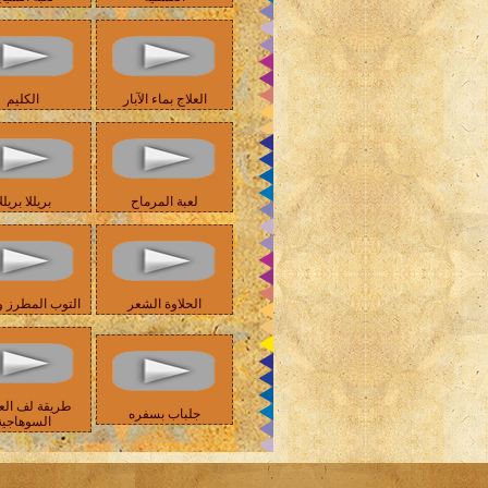
العلاج بماء الآبار
الكليم
لعبة المرماح
بريللا بريلل
الحلاوة الشعر
التوب المطرز و
طريقة لف الع
جلباب بسفره
السوهاجية