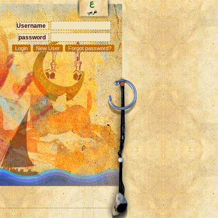
Username
password