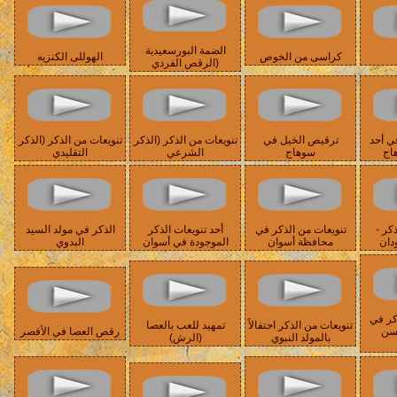
الضمة البورسعيدية
كراسى من الخوص
الهوللى الكنزيه
(الرقص الفردي
ي أحد
ترقيص الخيل في
تنويعات من الذكر (الذكر
تنويعات من الذكر (الذكر
هاج
سوهاج
الشرعي
التقليدي
كر -
تنويعات من الذكر في
أحد تنويعات الذكر
الذكر في مولد السيد
دان
محافظة أسوان
الموجودة في أسوان
البدوي
كر في
تنويعات من الذكر احتفالاً
تمهيد للعب بالعصا
حسن
رقص العصا في الأقصر
بالمولد النبوي
(الرش)