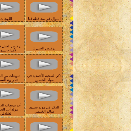
الموال في محافظة قنا
اللهجات
ترقيص الخيل ف
ترقيص الخيل 1
الأفراح بسو
ذكر الصحبة الأحمدية في
تنويعات من الذ
مولد الحسين
دندراوية السو
أحد تنويعات الذ
الذكر في مولد سيدي
مولد أبي ال
سالم الغنيمي
الشاذلي