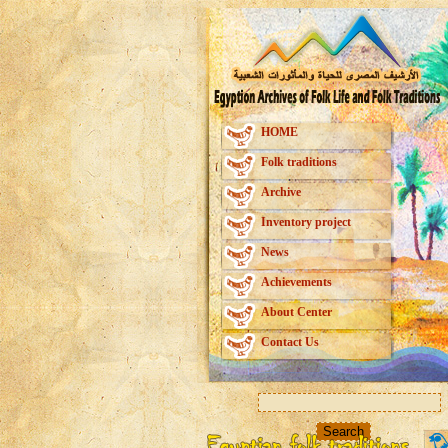
HOME
Folk traditions
Archive
Inventory project
News
Achievements
About Center
Contact Us