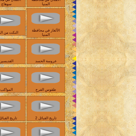
المنيا
سوهاج
الألغاز في محافظة
النكت من الم
المنيا
عروسة الحسد
القديسين
طقوس الفرح
المواكب
تاريخ القبائل 2
تاريخ القبائل 