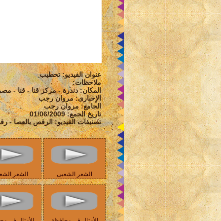
عنوان الفيديو: تحطيب
ملاحظات:
المكان: دندرة - مركز قنا - قنا - مصر
الإخبارى: مروان رجب
الجامع: مروان رجب
تاريخ الجمع: 01/06/2009
تصنيفات الفيديو: الرقص بالعصا - 
الشعر الشعبى
الشعر الشع
الأمثال في محافظة
الأمثال في مح