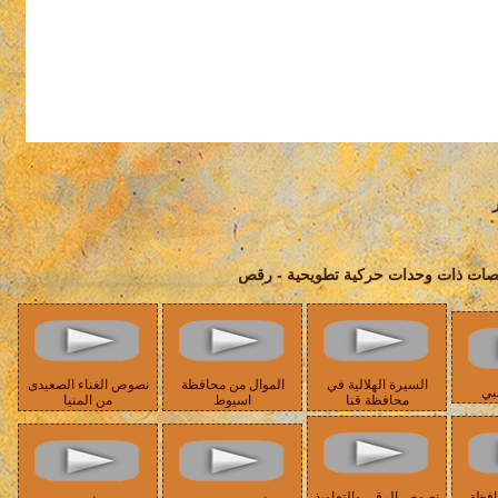
رقصات ذات وحدات حركية تطويحية - رقص
السيرة الهلالية في
الموال من محافظة
نصوص الغناء الصعيدى
بي
محافظة قنا
اسيوط
من المنيا
افظة
نصوص الرقى والتعاويذ