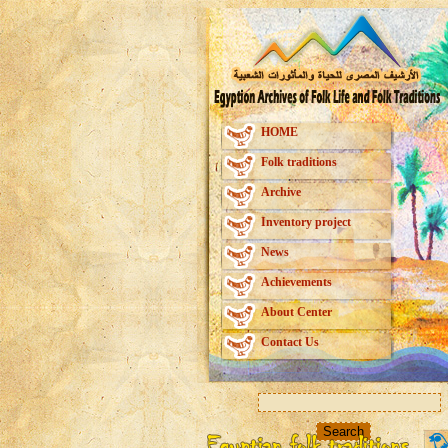
HOME
Folk traditions
Archive
Inventory project
News
Achievements
About Center
Contact Us