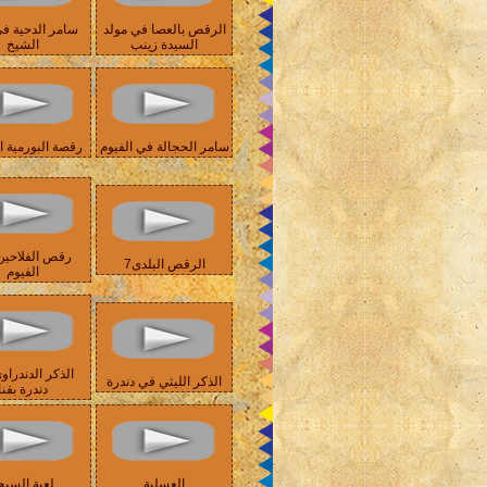
الرقص بالعصا في مولد
سامر الدحية ف
السيدة زينب
الشيخ
سامر الحجالة في الفيوم
رقصة البورمية ا
رقص الفلاحين
الرقص البلدى7
الفيوم
الذكر الدندراو
الذكر الليثي في دندرة
دندرة بقنا
العسلية
لعبة السيج