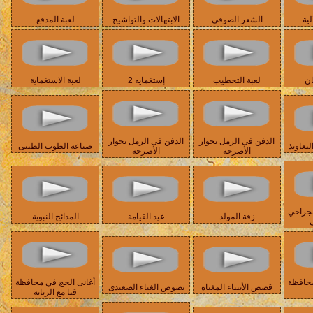
لية
الشعر الصوفي
الابتهالات والتواشيح
لعبة المدفع
ان
لعبة التحطيب
إستغمايه 2
لعبة الاستغماية
الدفن فى الرمل بجوار
الدفن فى الرمل بجوار
تعاويذ
صناعة الطوب الطينى
الأضرحة
الأضرحة
لجراحي
زفة المولد
عيد القيامة
المدائح النبوية
ي
محافظة
أغانى الحج في محافظة
قصص الأنبياء المغناة
نصوص الغناء الصعيدى
قنا مع الربابة