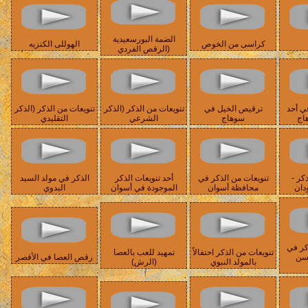
الضمة البورسعيدية
كراسى من الخوص
الهوللى الكنزيه
(الرقص الفردي
ي أحد
ترقيص الخيل في
تنويعات من الذكر (الذكر
تنويعات من الذكر (الذكر
هاج
سوهاج
الشرعي
التقليدي
كر -
تنويعات من الذكر في
أحد تنويعات الذكر
الذكر في مولد السيد
دان
محافظة أسوان
الموجودة في أسوان
البدوي
كر في
تنويعات من الذكر احتفالاً
تمهيد للعب بالعصا
حسن
رقص العصا في الأقصر
بالمولد النبوي
(الرش)