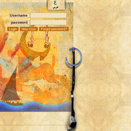
Username
password