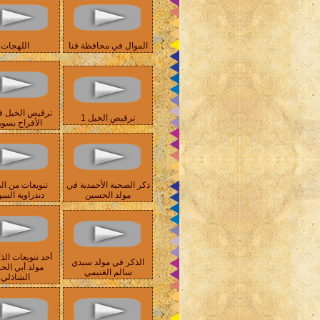
الموال في محافظة قنا
اللهجات
ترقيص الخيل ف
ترقيص الخيل 1
الأفراح بسو
ذكر الصحبة الأحمدية في
تنويعات من الذ
مولد الحسين
دندراوية السو
أحد تنويعات الذ
الذكر في مولد سيدي
مولد أبي ال
سالم الغنيمي
الشاذلي