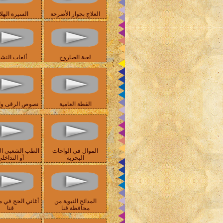
العلاج بجوار الأضرحة
السيرة الهلا
لعبة الصاروخ
ألعاب النش
القطة العامية
نصوص الرقى وال
الموال في الواحات
الطب الشعبي ا
البحرية
أو التداخل
المدائح النبوية من
أغاني الحج في 
محافظة قنا
قنا