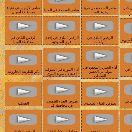
ي كفر
سامر السحجة من قرية
سامر الأراجيد في عنيبة
سامر السحجة في المنيا
زهرة بالمنيا
بمحافظة أسوان
الرقص البلدي في
الرقص البلدي في إحدى
الرقص البلدي في
لسيوية
الواحات
قرى المنوفية
محافظة المنيا
أداء الجنزير المعقود في
 في
أداء التنورة في المنوفية
مولد أبي الحسن
ذكر للطريقة الجازولية
احتفالاً بالمولد النبوي
الشاذلي
ي في
نصوص الغناء الصعيدي
نصوص الغناء الصعيدى
العسلية
في محافظة قنا
ا
نسج الصوف
مراحل تشكيل الفخار
الرقص الواحاتي