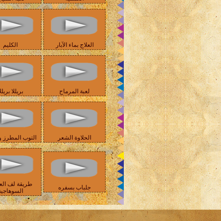
العلاج بماء الآبار
الكليم
لعبة المرماح
بريللا بريلل
الحلاوة الشعر
التوب المطرز و
طريقة لف الع
جلباب بسفره
السوهاجية