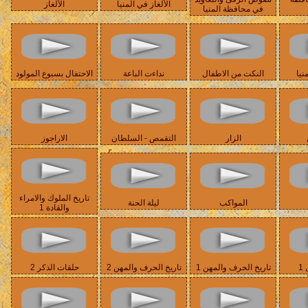
الألغاز في المنيا
الألغاز
في محافظة المنيا
نيا
النكت من الاطفال
نداءت الباعة
الاحتفال بسبوع المولود
الزار
التقمص - السلطان
الاراجوز
تاريخ الملوك والامراء
المواكب
ليلة الحنة
والقادة 1
1
تاريخ الحرف والمهن 1
تاريخ الحرف والمهن 2
حلقات الذكر 2