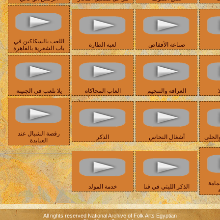
اللعب بالسكاكين في
صناعة الأقفاص
لعبة الطارة
باب الشعرية بالقاهرة
ا
العرافة والتنجيم
العاب المحاكاة
يلا نلعب في الجنينة
رقصة الشبال عند
الحلى
أشغال النحاس
الذكر
العبابدة
مامة
الذكر الليثي في قنا
خدمة المولد
All rights reserved National Archive of Folk Arts Egyptian