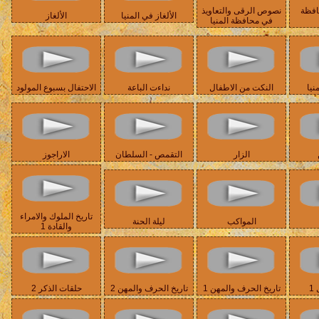
افظة
نصوص الرقى والتعاويذ
الألغاز في المنيا
الألغاز
في محافظة المنيا
نيا
النكت من الاطفال
نداءت الباعة
الاحتفال بسبوع المولود
الزار
التقمص - السلطان
الاراجوز
تاريخ الملوك والامراء
المواكب
ليلة الحنة
والقادة 1
1
تاريخ الحرف والمهن 1
تاريخ الحرف والمهن 2
حلقات الذكر 2