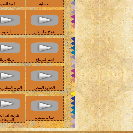
العسلية
لعبة السيج
العلاج بماء الآبار
الكليم
لعبة المرماح
بريللا بريلل
الحلاوة الشعر
التوب المطرز و
طريقة لف الع
جلباب بسفره
السوهاجية