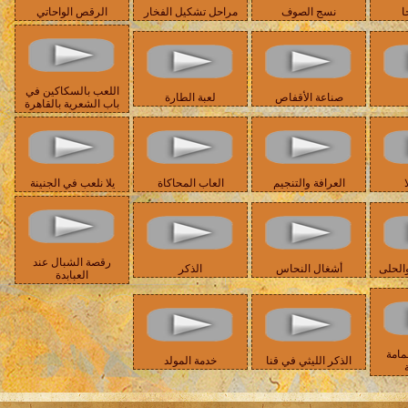
ا
نسج الصوف
مراحل تشكيل الفخار
الرقص الواحاتي
اللعب بالسكاكين في
صناعة الأقفاص
لعبة الطارة
باب الشعرية بالقاهرة
ا
العرافة والتنجيم
العاب المحاكاة
يلا نلعب في الجنينة
رقصة الشبال عند
الحلى
أشغال النحاس
الذكر
العبابدة
مامة
الذكر الليثي في قنا
خدمة المولد