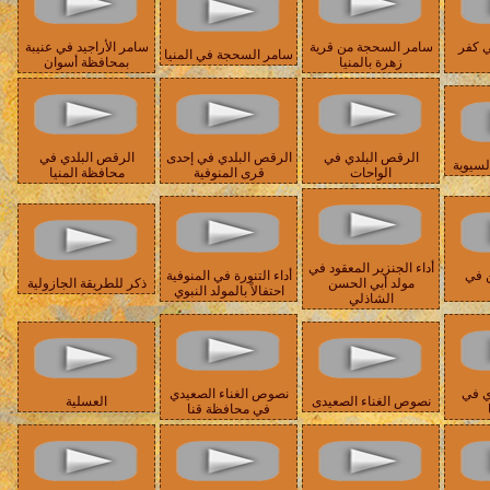
ي كفر
سامر السحجة من قرية
سامر الأراجيد في عنيبة
سامر السحجة في المنيا
زهرة بالمنيا
بمحافظة أسوان
الرقص البلدي في
الرقص البلدي في إحدى
الرقص البلدي في
لسيوية
الواحات
قرى المنوفية
محافظة المنيا
أداء الجنزير المعقود في
 في
أداء التنورة في المنوفية
مولد أبي الحسن
ذكر للطريقة الجازولية
احتفالاً بالمولد النبوي
الشاذلي
ي في
نصوص الغناء الصعيدي
نصوص الغناء الصعيدى
العسلية
في محافظة قنا