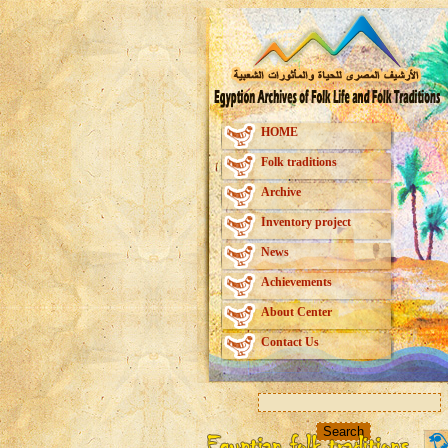
HOME
Folk traditions
Archive
Inventory project
News
Achievements
About Center
Contact Us