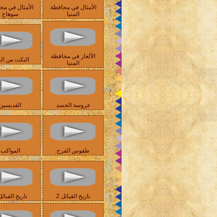
الأمثال في محافظة
الأمثال في مح
المنيا
سوهاج
الألغاز في محافظة
النكت من الم
المنيا
عروسة الحسد
القديسين
طقوس الفرح
المواكب
تاريخ القبائل 2
تاريخ القبائل 