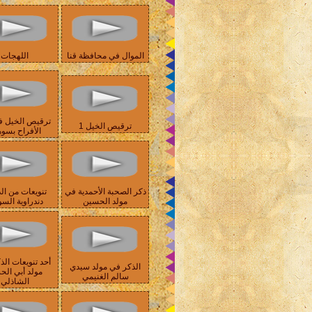
الموال في محافظة قنا
اللهجات
ترقيص الخيل ف
ترقيص الخيل 1
الأفراح بسو
ذكر الصحبة الأحمدية في
تنويعات من الذ
مولد الحسين
دندراوية السو
أحد تنويعات الذ
الذكر في مولد سيدي
مولد أبي ال
سالم الغنيمي
الشاذلي