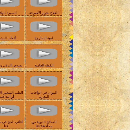
العلاج بجوار الأضرحة
السيرة الهلا
لعبة الصاروخ
ألعاب النش
القطة العامية
نصوص الرقى وال
الموال في الواحات
الطب الشعبي ا
البحرية
أو التداخل
المدائح النبوية من
أغاني الحج في 
محافظة قنا
قنا