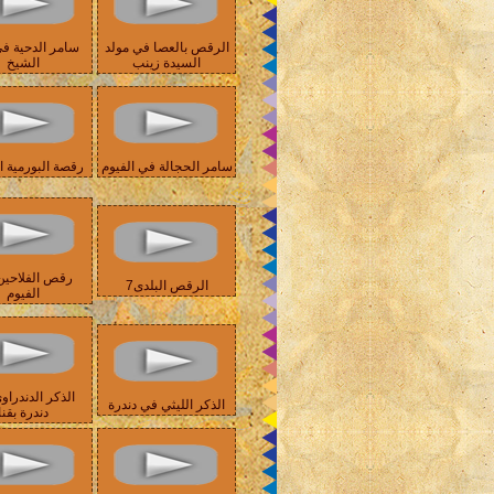
الرقص بالعصا في مولد
سامر الدحية ف
السيدة زينب
الشيخ
سامر الحجالة في الفيوم
رقصة البورمية ا
رقص الفلاحين
الرقص البلدى7
الفيوم
الذكر الدندراو
الذكر الليثي في دندرة
دندرة بقنا