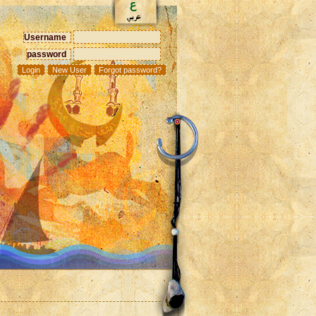
Username
password