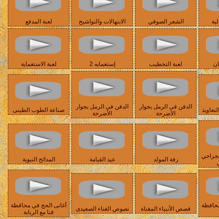
لية
الشعر الصوفي
الابتهالات والتواشيح
لعبة المدفع
ان
لعبة التحطيب
إستغمايه 2
لعبة الاستغماية
الدفن فى الرمل بجوار
الدفن فى الرمل بجوار
تعاويذ
صناعة الطوب الطينى
الأضرحة
الأضرحة
لجراحي
زفة المولد
عيد القيامة
المدائح النبوية
ي
محافظة
أغانى الحج في محافظة
قصص الأنبياء المغناة
نصوص الغناء الصعيدى
قنا مع الربابة