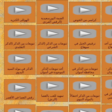
الضمة البورسعيدية
كراسى من الخوص
الهوللى الكنزيه
(الرقص الفردي
ي أحد
ترقيص الخيل في
تنويعات من الذكر (الذكر
تنويعات من الذكر (الذكر
هاج
سوهاج
الشرعي
التقليدي
كر -
تنويعات من الذكر في
أحد تنويعات الذكر
الذكر في مولد السيد
دان
محافظة أسوان
الموجودة في أسوان
البدوي
كر في
تنويعات من الذكر احتفالاً
تمهيد للعب بالعصا
حسن
رقص العصا في الأقصر
بالمولد النبوي
(الرش)